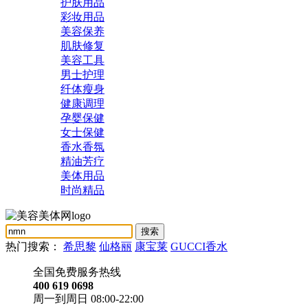
护肤用品
彩妆用品
美容保养
肌肤修复
美容工具
男士护理
纤体瘦身
健康调理
孕婴保健
女士保健
香水香氛
精油芳疗
美体用品
时尚精品
热门搜索：
希思黎
仙格丽
康宝莱
GUCCI香水
全国免费服务热线
400 619 0698
周一到周日 08:00-22:00