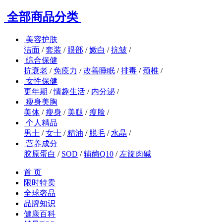
全部商品分类
美容护肤
洁面
/
套装
/
眼部
/
嫩白
/
抗皱
/
综合保健
抗衰老
/
免疫力
/
改善睡眠
/
排毒
/
颈椎
/
女性保健
更年期
/
情趣生活
/
内分泌
/
瘦身美胸
美体
/
瘦身
/
美腿
/
瘦脸
/
个人精品
男士
/
女士
/
精油
/
脱毛
/
水晶
/
营养成分
胶原蛋白
/
SOD
/
辅酶Q10
/
左旋肉碱
首 页
限时特卖
全球奢品
品牌知识
健康百科