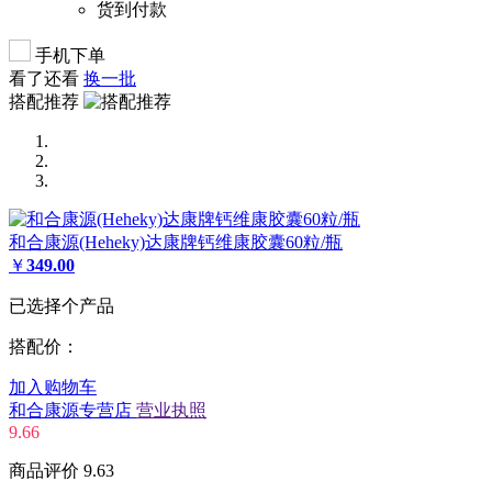
货到付款
手机下单
看了还看
换一批
搭配推荐
和合康源(Heheky)达康牌钙维康胶囊60粒/瓶
￥
349.00
已选择
个产品
搭配价：
加入购物车
和合康源专营店
营业执照
9.66
商品评价
9.63