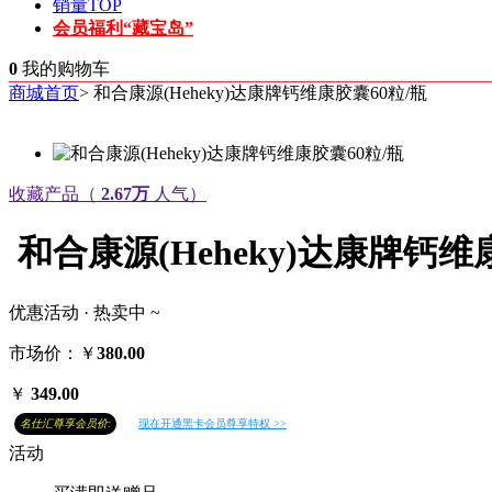
销量TOP
会员福利“藏宝岛”
0
我的购物车
商城首页
>
和合康源(Heheky)达康牌钙维康胶囊60粒/瓶
收藏产品（
2.67万
人气）
和合康源(Heheky)达康牌钙维
优惠活动 · 热卖中 ~
市场价：￥
380.00
￥
349.00
名仕汇尊享会员价:
现在开通黑卡会员尊享特权 >>
活动