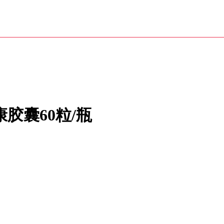
康胶囊60粒/瓶