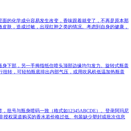
里面的化学成分容易发生改变，香味跟着就变了，不再是原本那
激皮肤，造成过敏，出现红肿之类的情况。考虑到自身的健康，
瓶身下部，另一手拇指抵住喷头顶部边缘均匀发力。旋转式瓶盖
强行扭转，可轻拍瓶底排出内部气压，或用吹风机低温加热瓶盖
号与瓶身喷码一致（格式如12345ABCDE）。登录阿玛尼
非授权渠道购买的香水若价格过低、包装缺少塑封或批次信息