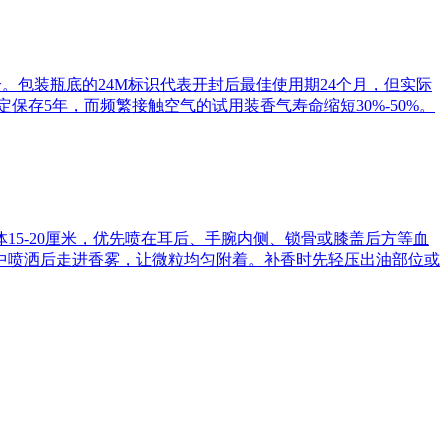
合。包装瓶底的24M标识代表开封后最佳使用期24个月，但实际
保存5年，而频繁接触空气的试用装香气寿命缩短30%-50%。
5-20厘米，优先喷在耳后、手腕内侧、锁骨或膝盖后方等血
中喷洒后走进香雾，让微粒均匀附着。补香时先轻压出油部位或