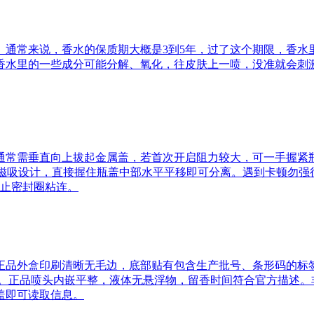
。通常来说，香水的保质期大概是3到5年，过了这个期限，香水
香水里的一些成分可能分解、氧化，往皮肤上一喷，没准就会刺
通常需垂直向上拔起金属盖，若首次开启阻力较大，可一手握紧
采用磁吸设计，直接握住瓶盖中部水平平移即可分离。遇到卡顿勿
防止密封圈粘连。
品外盒印刷清晰无毛边，底部贴有包含生产批号、条形码的标签，批
证。正品喷头内嵌平整，液体无悬浮物，留香时间符合官方描述。
盖即可读取信息。