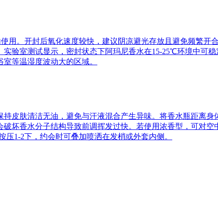
个月内使用。开封后氧化速度较快，建议阴凉避光存放且避免频繁开
验室测试显示，密封状态下阿玛尼香水在15-25℃环境中可稳定
浴室等温湿度波动大的区域。
持皮肤清洁无油，避免与汗液混合产生异味。将香水瓶距离身体1
会破坏香水分子结构导致前调挥发过快。若使用浓香型，可对空
按压1-2下，约会时可叠加喷洒在发梢或外套内侧。