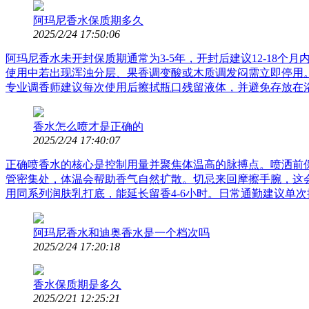
阿玛尼香水保质期多久
2025/2/24 17:50:06
阿玛尼香水未开封保质期通常为3-5年，开封后建议12-18
使用中若出现浑浊分层、果香调变酸或木质调发闷需立即停用。实
专业调香师建议每次使用后擦拭瓶口残留液体，并避免存放在
香水怎么喷才是正确的
2025/2/24 17:40:07
正确喷香水的核心是控制用量并聚焦体温高的脉搏点。喷洒前保
管密集处，体温会帮助香气自然扩散。切忌来回摩擦手腕，这
用同系列润肤乳打底，能延长留香4-6小时。日常通勤建议单次
阿玛尼香水和迪奥香水是一个档次吗
2025/2/24 17:20:18
香水保质期是多久
2025/2/21 12:25:21