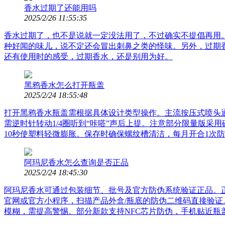
香水过期了还能用吗
2025/2/26 11:55:35
香水过期了，也不是说就一定没法用了，不过确实不提倡再用
种好闻的味儿，说不定还会冒出刺鼻之类的怪味。另外，过期
还有使用时的感受，过期香水，还是别用为好。
黑鸦香水怎么打开瓶盖
2025/2/24 18:55:48
打开黑鸦香水瓶盖需根据具体设计类型操作。主流按压式喷头
需逆时针转动1/4圈听到“咔嗒”声后上提。注意部分限量版
10秒使塑料轻微膨胀。保存时确保螺纹槽清洁，每月开合1次
阿玛尼香水怎么查询是否正品
2025/2/24 18:45:30
阿玛尼香水可通过包装细节、批号及官方防伪系统验证正品。正
官网或官方小程序，扫描产品外盒/瓶底的防伪二维码直接验
模糊，需提高警惕。部分新款支持NFC芯片防伪，手机贴近瓶