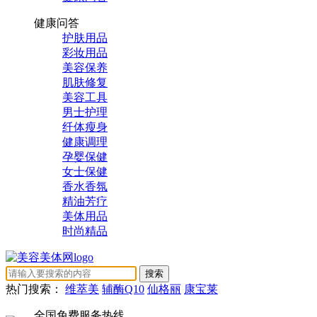
健康问答
护肤用品
彩妆用品
美容保养
肌肤修复
美容工具
男士护理
纤体瘦身
健康调理
孕婴保健
女士保健
香水香氛
精油芳疗
美体用品
时尚精品
热门搜索：
维萃美
辅酶Q10
仙格丽
康宝莱
全国免费服务热线