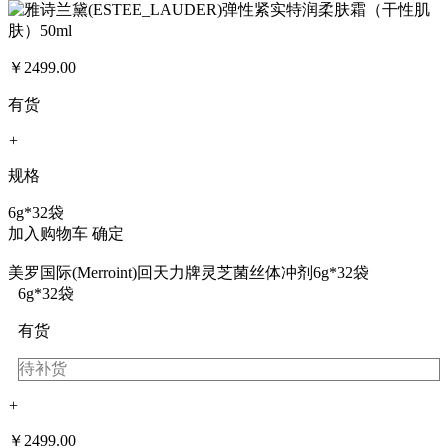
￥
2499.00
有货
+
规格
6g*32袋
加入购物车
确定
美罗国际(Merroint)回天力牌灵芝菌丝体冲剂6g*32袋
6g*32袋
有货
待补货
+
￥
2499.00