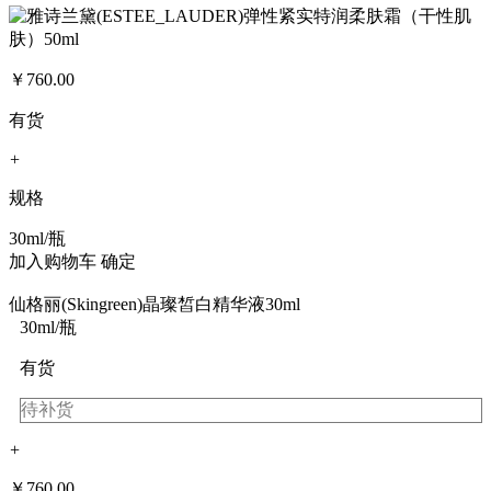
￥
760.00
有货
+
规格
30ml/瓶
加入购物车
确定
仙格丽(Skingreen)晶璨皙白精华液30ml
30ml/瓶
有货
待补货
+
￥
760.00