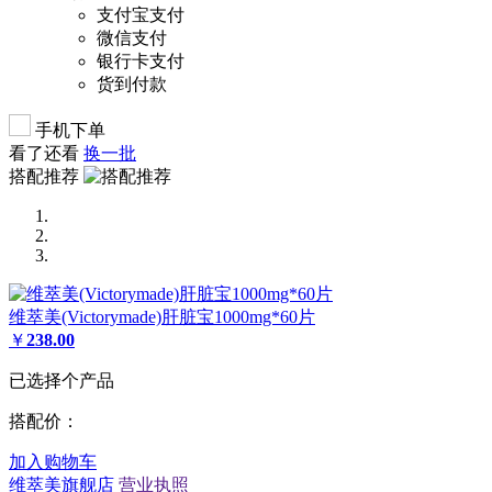
支付宝支付
微信支付
银行卡支付
货到付款
手机下单
看了还看
换一批
搭配推荐
维萃美(Victorymade)肝脏宝1000mg*60片
￥
238.00
已选择
个产品
搭配价：
加入购物车
维萃美旗舰店
营业执照