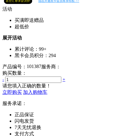
名仕汇尊享会员价:
现在开通黑卡会员尊享特权 >>
活动
买满即送赠品
超低价
展开活动
累计评论：
99+
黑卡会员积分：
294
101387
产品编号：
服务商：
购买数量：
-
+
请您填入正确的数量！
立即购买
加入购物车
服务承诺：
正品保证
闪电发货
7天无忧退换
支付方式