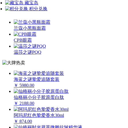
藏宝岛
积分兑换
兰蔻小黑瓶面霜
CPB眼霜
温莎之谜PQQ
海蓝之谜挚爱追随套装
￥ 5980.00
仙格丽小分子胶原蛋白肽
￥ 2188.00
阿玛尼红色挚爱香水30ml
￥ 874.00