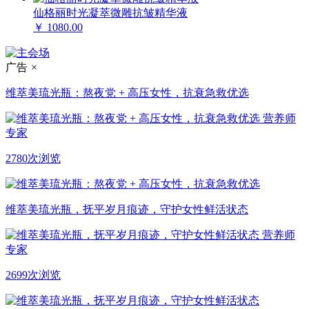
仙格丽时光凝萃微雕抗皱精华液
￥ 1080.00
广告
×
维萃美琉光瓶：熬夜党 + 高压女性，抗衰急救优选
营养师
专家
2780次浏览
维萃美琉光瓶，抚平岁月痕迹，守护女性鲜活状态
营养师
专家
2699次浏览