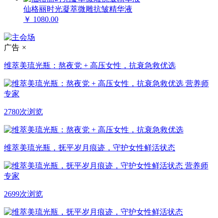
仙格丽时光凝萃微雕抗皱精华液
￥ 1080.00
广告
×
维萃美琉光瓶：熬夜党 + 高压女性，抗衰急救优选
营养师
专家
2780次浏览
维萃美琉光瓶，抚平岁月痕迹，守护女性鲜活状态
营养师
专家
2699次浏览