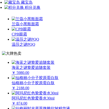
藏宝岛
积分兑换
兰蔻小黑瓶面霜
CPB眼霜
温莎之谜PQQ
海蓝之谜挚爱追随套装
￥ 5980.00
仙格丽小分子胶原蛋白肽
￥ 2188.00
阿玛尼红色挚爱香水30ml
￥ 874.00