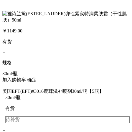
￥
1149.00
有货
+
规格
30ml/瓶
加入购物车
确定
美国EFT(EFT)#3016鹿茸滋补喷剂30ml/瓶【5瓶】
30ml/瓶
有货
待补货
+