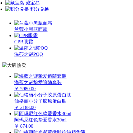
藏宝岛
积分兑换
兰蔻小黑瓶面霜
CPB眼霜
温莎之谜PQQ
海蓝之谜挚爱追随套装
￥ 5980.00
仙格丽小分子胶原蛋白肽
￥ 2188.00
阿玛尼红色挚爱香水30ml
￥ 874.00