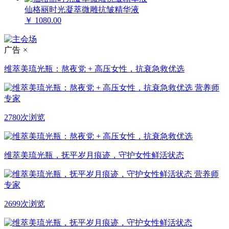
仙格丽时光凝萃微雕抗皱精华液
￥ 1080.00
广告
×
维萃美琉光瓶：熬夜党 + 高压女性，抗衰急救优选
营养师
专家
2780次浏览
维萃美琉光瓶，抚平岁月痕迹，守护女性鲜活状态
营养师
专家
2699次浏览