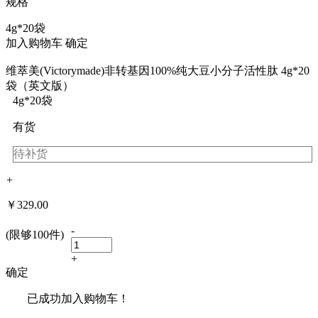
规格
4g*20袋
加入购物车
确定
维萃美(Victorymade)非转基因100%纯大豆小分子活性肽 4g*20
袋（英文版）
4g*20袋
有货
待补货
+
￥
329.00
-
(限够100件)
+
确定
已成功加入购物车！