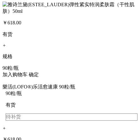
￥
618.00
有货
+
规格
90粒/瓶
加入购物车
确定
樂活(LOFO®)乐活愈速康 90粒/瓶
90粒/瓶
有货
待补货
+
￥
618.00