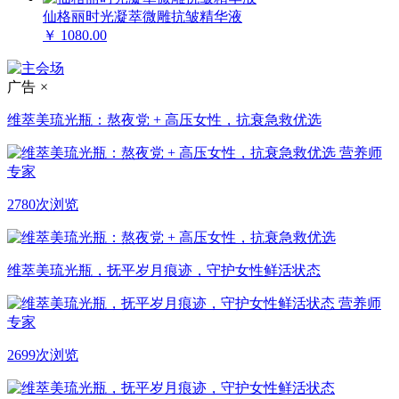
仙格丽时光凝萃微雕抗皱精华液
￥ 1080.00
广告
×
维萃美琉光瓶：熬夜党 + 高压女性，抗衰急救优选
营养师
专家
2780次浏览
维萃美琉光瓶，抚平岁月痕迹，守护女性鲜活状态
营养师
专家
2699次浏览