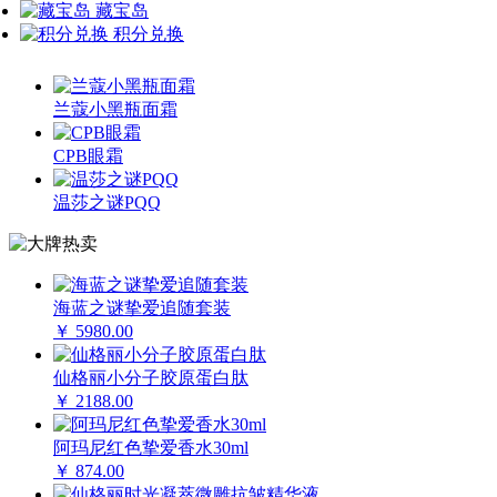
藏宝岛
积分兑换
兰蔻小黑瓶面霜
CPB眼霜
温莎之谜PQQ
海蓝之谜挚爱追随套装
￥ 5980.00
仙格丽小分子胶原蛋白肽
￥ 2188.00
阿玛尼红色挚爱香水30ml
￥ 874.00