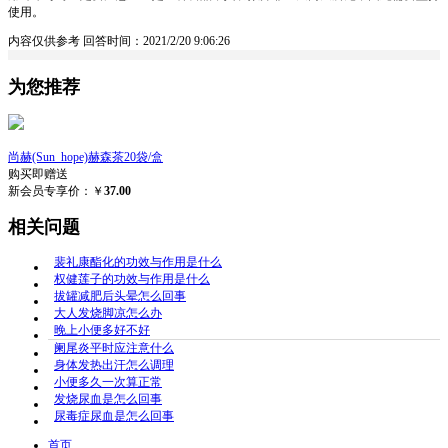
使用。
内容仅供参考
回答时间：2021/2/20 9:06:26
为您推荐
尚赫(Sun_hope)赫森茶20袋/盒
购买即赠送
新会员专享价：￥
37.00
相关问题
裴礼康酯化的功效与作用是什么
权健莲子的功效与作用是什么
拔罐减肥后头晕怎么回事
大人发烧脚凉怎么办
晚上小便多好不好
阑尾炎平时应注意什么
身体发热出汗怎么调理
小便多久一次算正常
发烧尿血是怎么回事
尿毒症尿血是怎么回事
首页