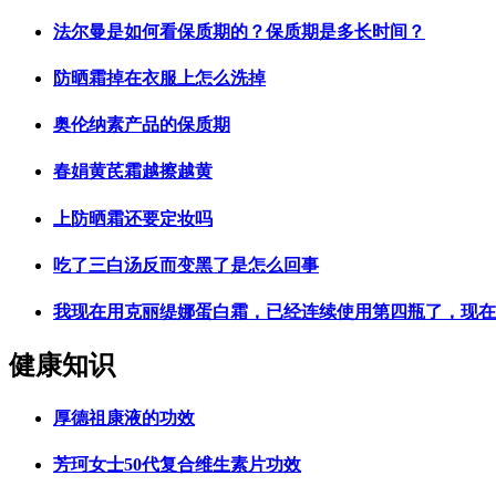
法尔曼是如何看保质期的？保质期是多长时间？
防晒霜掉在衣服上怎么洗掉
奥伦纳素产品的保质期
春娟黄芪霜越擦越黄
上防晒霜还要定妆吗
吃了三白汤反而变黑了是怎么回事
我现在用克丽缇娜蛋白霜，已经连续使用第四瓶了，现在
健康知识
厚德祖康液的功效
芳珂女士50代复合维生素片功效