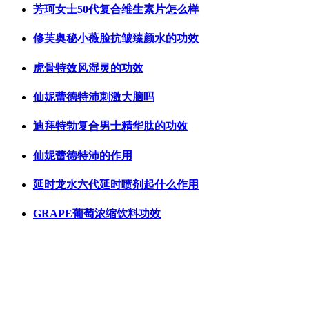
芳珂女士50代复合维生素片怎么样
修芙奥秘小薇脸抗皱臻颜水的功效
虎骨特效风湿灵的功效
仙妮蕾德特沛刺激大脑吗
迪拜特勃复合男士精华肽的功效
仙妮蕾德特沛的作用
延时龙水六代延时喷剂起什么作用
GRAPE葡萄浓缩饮料功效