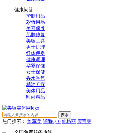
健康问答
护肤用品
彩妆用品
美容保养
肌肤修复
美容工具
男士护理
纤体瘦身
健康调理
孕婴保健
女士保健
香水香氛
精油芳疗
美体用品
时尚精品
热门搜索：
维萃美
辅酶Q10
仙格丽
康宝莱
全国免费服务热线