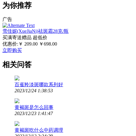
为你推荐
广告
雪佳妮(XueJiaNi)祛斑霜28克/瓶
买满寄送赠品
超低价
优惠价:￥
209.00
￥698.00
立即购买
相关问答
百雀羚淡斑哪款系列好
2023/12/24 1:38:53
黄褐斑是怎么回事
2023/12/23 1:41:47
黄褐斑吃什么中药调理