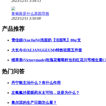
2023/12/11 3:54:13
黄褐斑是什么原因导致
2023/12/11 3:50:00
产品推荐
雪佳妮(XueJiaNi)洗面奶【洁面乳】80g/支
大长今(DAEJANGGEUM)特效祛斑五件套
维萃美(Victorymade)玫瑰花葡萄籽当归红花川芎维生素C
热门问答
丹宁散主治什么？有什么作用
左氧氟沙星眼药水太可怕，这是为什么？
奥尔滨的生产日期怎么看？