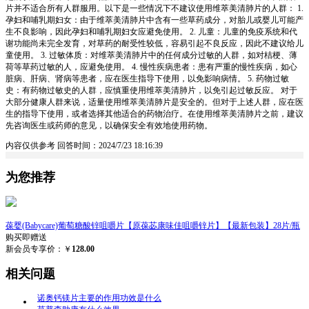
片并不适合所有人群服用。以下是一些情况下不建议使用维萃美清肺片的人群： 1.
孕妇和哺乳期妇女：由于维萃美清肺片中含有一些草药成分，对胎儿或婴儿可能产
生不良影响，因此孕妇和哺乳期妇女应避免使用。 2. 儿童：儿童的免疫系统和代
谢功能尚未完全发育，对草药的耐受性较低，容易引起不良反应，因此不建议给儿
童使用。 3. 过敏体质：对维萃美清肺片中的任何成分过敏的人群，如对桔梗、薄
荷等草药过敏的人，应避免使用。 4. 慢性疾病患者：患有严重的慢性疾病，如心
脏病、肝病、肾病等患者，应在医生指导下使用，以免影响病情。 5. 药物过敏
史：有药物过敏史的人群，应慎重使用维萃美清肺片，以免引起过敏反应。 对于
大部分健康人群来说，适量使用维萃美清肺片是安全的。但对于上述人群，应在医
生的指导下使用，或者选择其他适合的药物治疗。在使用维萃美清肺片之前，建议
先咨询医生或药师的意见，以确保安全有效地使用药物。
内容仅供参考
回答时间：2024/7/23 18:16:39
为您推荐
葆婴(Babycare)葡萄糖酸锌咀嚼片【原葆苾康味佳咀嚼锌片】【最新包装】28片/瓶
购买即赠送
新会员专享价：￥
128.00
相关问题
诺奥钙镁片主要的作用功效是什么