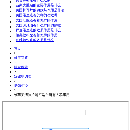
莫普森助康有什么效果
苗家大肚贴的主要作用是什么
美国护耳片的功效与作用是什么
美国维生素有怎样的功效呢
美国细胞银有着怎样的作用
美国月见油有什么样的功效呢
罗麦维生素的效果作用是什么
俪美健核酸有着怎样的作用
利维特银杏的效果是什么
首页
>
健康问答
>
综合保健
>
亚健康调理
>
增强免疫
>
维萃美清肺片是否适合所有人群服用