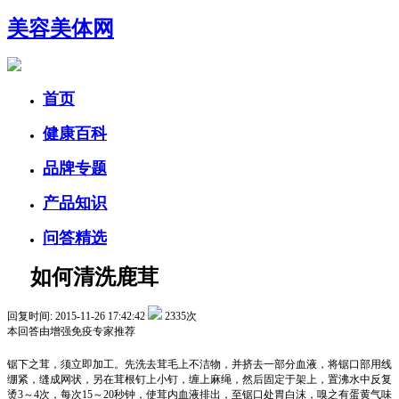
美容美体网
首页
健康百科
品牌专题
产品知识
问答精选
如何清洗鹿茸
回复时间: 2015-11-26 17:42:42
2335次
本回答由
增强免疫
专家推荐
锯下之茸，须立即加工。先洗去茸毛上不洁物，并挤去一部分血液，将锯口部用线
绷紧，缝成网状，另在茸根钉上小钉，缠上麻绳，然后固定于架上，置沸水中反复
烫3～4次，每次15～20秒钟，使茸内血液排出，至锯口处胃白沫，嗅之有蛋黄气味