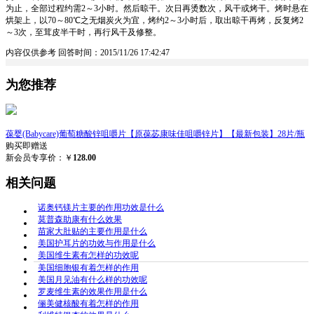
为止，全部过程约需2～3小时。然后晾干。次日再烫数次，风干或烤干。烤时悬在
烘架上，以70～80℃之无烟炭火为宜，烤约2～3小时后，取出晾干再烤，反复烤2
～3次，至茸皮半干时，再行风干及修整。
内容仅供参考
回答时间：2015/11/26 17:42:47
为您推荐
葆婴(Babycare)葡萄糖酸锌咀嚼片【原葆苾康味佳咀嚼锌片】【最新包装】28片/瓶
购买即赠送
新会员专享价：￥
128.00
相关问题
诺奥钙镁片主要的作用功效是什么
莫普森助康有什么效果
苗家大肚贴的主要作用是什么
美国护耳片的功效与作用是什么
美国维生素有怎样的功效呢
美国细胞银有着怎样的作用
美国月见油有什么样的功效呢
罗麦维生素的效果作用是什么
俪美健核酸有着怎样的作用