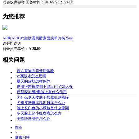
内容仅供参考
回答时间：2016/2/25 21:24:06
为您推荐
ARR(ARR)六胜肽雪肌酵素面膜单片装25ml
购买即赠送
新会员专享价：￥
28.00
相关问题
言之有物面膜使用体验
vc爽肤水怎么用啊
夏天的皮肤怎样保养
皮肤很差很差都不能出门了怎么办
芦荟胶加维e敷脸上有什么作用
为什么冬天皮肤干燥越抓越瘙痒
冬季皮肤瘙痒越抓越痒怎么办
脸上长白色的小颗粒是什么原因
冬天脸上起小红疙瘩怎么办
手指脱皮溃烂怎么办
首页
>
健康问答