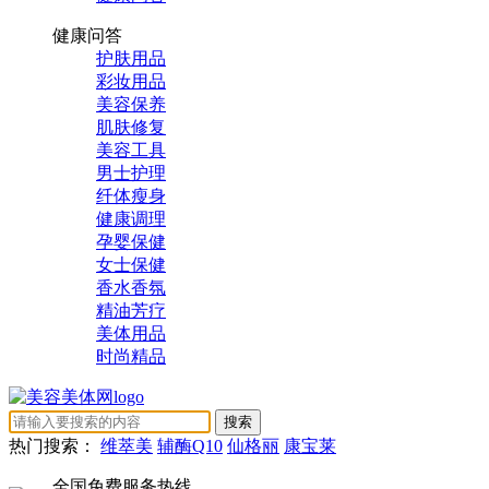
健康问答
护肤用品
彩妆用品
美容保养
肌肤修复
美容工具
男士护理
纤体瘦身
健康调理
孕婴保健
女士保健
香水香氛
精油芳疗
美体用品
时尚精品
热门搜索：
维萃美
辅酶Q10
仙格丽
康宝莱
全国免费服务热线