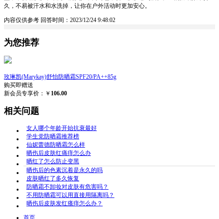
久，不易被汗水和水洗掉，让你在户外活动时更加安心。
内容仅供参考
回答时间：2023/12/24 9:48:02
为您推荐
玫琳凯(Marykay)舒怡防晒霜SPF20/PA++85g
购买即赠送
新会员专享价：￥
106.00
相关问题
女人哪个年龄开始抗衰最好
学生党防晒霜推荐榜
仙妮蕾德防晒霜怎么样
晒伤后皮肤红痛痒怎么办
晒红了怎么防止变黑
晒伤后的色素沉着是永久的吗
皮肤晒红了多久恢复
防晒霜不卸妆对皮肤有危害吗？
不用防晒霜可以用直接用隔离吗？
晒伤后皮肤发红瘙痒怎么办？
首页