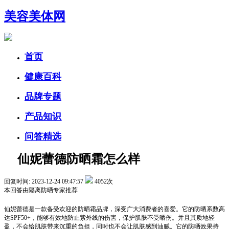
美容美体网
首页
健康百科
品牌专题
产品知识
问答精选
仙妮蕾德防晒霜怎么样
回复时间: 2023-12-24 09:47:57
4052次
本回答由
隔离防晒
专家推荐
仙妮蕾德是一款备受欢迎的防晒霜品牌，深受广大消费者的喜爱。它的防晒系数高
达SPF50+，能够有效地防止紫外线的伤害，保护肌肤不受晒伤。并且其质地轻
盈，不会给肌肤带来沉重的负担，同时也不会让肌肤感到油腻。它的防晒效果持