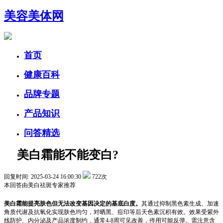
美容美体网
首页
健康百科
品牌专题
产品知识
问答精选
美白霜能不能变白?
回复时间: 2025-03-24 16:00:30
722次
本回答由
美白祛斑
专家推荐
美白霜能提亮肤色但无法改变基因决定的基底白度。
其通过抑制黑色素生成、加速
角质代谢及抗氧化实现肤色均匀，对晒黑、痘印等后天色素沉积有效。效果受紫外
线防护、内分泌及产品浓度制约，通常4-8周可见改善，停用可能反弹。需注意含