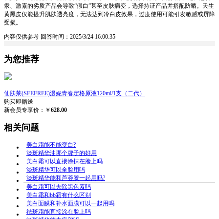
汞、激素的劣质产品会导致“假白”甚至皮肤病变，选择持证产品并搭配防晒。天生
黄黑皮仅能提升肌肤透亮度，无法达到冷白皮效果，过度使用可能引发敏感或屏障
受损。
内容仅供参考
回答时间：2025/3/24 16:00:35
为您推荐
仙肤莱(SEEFREE)漫妮青春定格原液120ml/1支（二代）
购买即赠送
新会员专享价：￥
628.00
相关问题
美白霜能不能变白?
淡斑精华油哪个牌子的好用
美白霜可以直接涂抹在脸上吗
淡斑精华可以全脸用吗
淡斑精华能和芦荟胶一起用吗?
美白霜可以去除黑色素吗
美白霜和bb霜有什么区别
美白面膜和补水面膜可以一起用吗
祛斑霜能直接涂在脸上吗