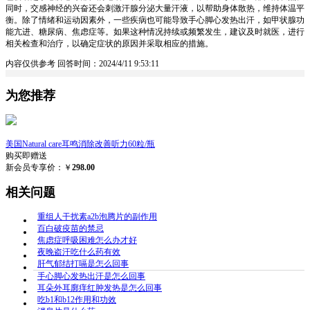
同时，交感神经的兴奋还会刺激汗腺分泌大量汗液，以帮助身体散热，维持体温平
衡。除了情绪和运动因素外，一些疾病也可能导致手心脚心发热出汗，如甲状腺功
能亢进、糖尿病、焦虑症等。如果这种情况持续或频繁发生，建议及时就医，进行
相关检查和治疗，以确定症状的原因并采取相应的措施。
内容仅供参考
回答时间：2024/4/11 9:53:11
为您推荐
美国Natural care耳鸣消除改善听力60粒/瓶
购买即赠送
新会员专享价：￥
298.00
相关问题
重组人干扰素a2b泡腾片的副作用
百白破疫苗的禁忌
焦虑症呼吸困难怎么办才好
夜晚盗汗吃什么药有效
肝气郁结打嗝是怎么回事
手心脚心发热出汗是怎么回事
耳朵外耳廓痒红肿发热是怎么回事
吃b1和b12作用和功效