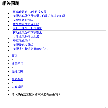
相关问题
双醋瑞因吃了3个月没效果
减肥吃鸡蛋还是鸭蛋，你是这样认为的吗
减肥要多喝水吗
水果酵素能够减肥吗
吃什么瘦肚子脂肪最快
运动减肥如何正确喝水
女生减肥吃什么水果
蚕豆能减肥吗
减肥能吃皮蛋吗
减肥茶引起经期提前怎么办
首页
>
健康问答
>
瘦身美胸
>
纤体瘦身
>
内服减肥
>
纤本颜白芸豆压片糖果减肥有效果吗？