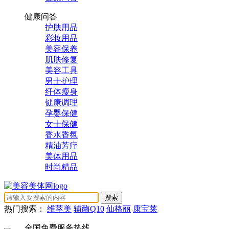
健康问答
护肤用品
彩妆用品
美容保养
肌肤修复
美容工具
男士护理
纤体瘦身
健康调理
孕婴保健
女士保健
香水香氛
精油芳疗
美体用品
时尚精品
热门搜索：
维萃美
辅酶Q10
仙格丽
康宝莱
全国免费服务热线