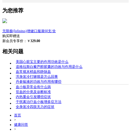
为您推荐
无限极(Infinitus)增健口服液60支/盒
购买即赠送
新会员专享价：￥
329.00
相关问题
美国心脏宝主要的作用功效是什么
道格拉斯白藜芦醇胶囊的功效与作用是什么
血常规末梢血和静脉血
浑身发冷打哆嗦是怎么回事
丹参输液的功效与作用有哪些
血小板异常会有什么病
贫血的分类及诊断标准
内热重会引发哪些症状
干扰素治疗血小板增多症方法
全身发冷四肢无力的症状
首页
>
健康问答
>