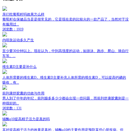
亲们吃葡萄籽吗效果怎么样
葡萄籽在保健品当是是很常见的，它是现在卖的比较火的一款产品了，当然对于没
有服用过...
浏览数：1919
内啡肽运动多久产生
至少要30分钟以上。现在认为，中到高强度的运动，如游泳、跑步、爬山、骑自行
车等。...
维生素D主要是补什么
人体所需要的维生素D。维生素D主要补充人体所需的维生素D，可以提高钙磷的
吸收，有...
前列康舒胶囊的功效与作用
男人到了中年的年纪，前列腺多多少少都会出现一些问题，而前列舒康胶囊则是一
种很好的...
浏览数：131
辅酶q10提高精子活力是真的吗
其对提高精子活力的效果是真的，辅酶q10的主要作用是预防某些心脏疾病。但