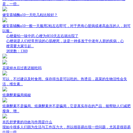
是，一些...
健安喜辅酶q10一天吃几粒比较好？
健安喜辅酶q10一般一天服用2粒左右即可，对于患有心脏病或者高血压的人，则可
以服...
心梗最怕一味中药 心梗为何10天左右就出院了
心梗就是人们经常所说的心肌梗死，这是一种多发于中老年人群的疾病，心
梗需要大家引起...
浏览数：1369
花菜焯水后过夜还能吃吗
可以，不过建议及时食用。保存得当是可以吃的。热烫后，蔬菜的生物活性会失
活，维生素...
炫康酵素骗局揭秘
炫康酵素不是骗局。炫康酵素并不是骗局，它是真实存在的产品，能帮助人们减肥
瘦身、增...
肖氏舒梦膏的功效与作用是什么
现如今很多人们因为生活与工作压力大，所以很容易出现一些问题，尤其是很容易
出现一些...