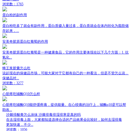
浏览数：1765
蛋白粉的副作用
蛋白粉吃多了就会有副作用，蛋白质摄入量过多，蛋白质就会在体内转化为脂肪储
存起来，...
安美奇胶原蛋白红葡萄的作用
安美奇胶原蛋白红葡萄是一种健康食品，它的作用主要体现在以下几个方面：1. 抗
氧化...
蜂王浆胶囊怎么吃
说起现在的保健品市场，可能大家对于它都有自己的一种看法，但是不管怎么说，
保健品对...
浏览数：3277
心脏疼吃辅酶Q10怎么样
心脏疼吃辅酶Q10能舒缓疼痛，提供能量。在心绞痛的治疗上，辅酶q10是可以帮
助改...
沙棘排酸膏怎么涂抹 沙棘排毒排湿排寒是真的吗
在去湿排毒上面，大家都知道选择合适的产品效果会比较好，如何去湿排毒
更加快速，不少...
浏览数：1056