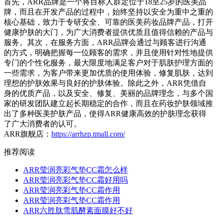
首先，ARR品牌是一个将目标人群定位于18至25岁的医美品
牌，而且在开发产品的过程中，始终坚持以安全为重中之重的
核心基础，致力于专研安全、可靠的医美药妆品牌产品，打开
健康护肤的大门，为广大消费者提供优质且值得信赖的产品与
服务。其次，在服务方面，ARR品牌会通过与顾客进行沟通
的方式，明确把握每一位顾客的需求，并且使用针对性地提供
专门的个性化服务，最大限度地满足客户对于肌肤护理方面的
一些需求，为客户带来更加优质的使用体验，修复肌肤，达到
理想的护肤效果与良好的护肤体验。除此之外，ARR凭借自
身的优质产品，以及安全、修复、美丽的品牌理念，与多个国
家的研发团队建立起长期稳定的合作，而且在药妆护肤领域推
出了多种医美护肤产品，使得ARR健康高效的护肤理念获得
了广大消费者的认可。
ARR旗舰店：
https://arrhzp.tmall.com/
推荐阅读
ARR莹润亮彩气垫CC霜怎么样
ARR莹润亮彩气垫CC霜好用吗
ARR莹润亮彩气垫CC霜作用
ARR莹润亮彩气垫CC霜作用
ARR六胜肽雪肌酵素面膜好不好