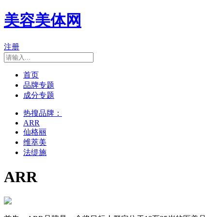
美容美体网
注册
首页
品牌专题
成分专题
热搜品牌：
ARR
仙格丽
维萃美
法缇施
ARR