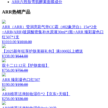
ARR六胜肽雪肌酵素面膜成分
ARR热销产品
ARR（ARR）莹润亮彩气垫CC霜（#02象牙白）15g*2盒
+ARR(ARR)玻尿酸密集补水原液30ml*1瓶+ARR 臻彩凝色口
红507*1支
¥1010.00
¥1010.00
【2025新年狂享护肤美丽礼包】满1000以上赠送
¥338.00
¥644.00
双十二12.12元【护肤套组】
¥756.00
¥756.00
ARR 臻彩凝色口红507
¥190.00
¥190.00
ARR植萃洁净卸妆湿巾*2【京东+天猫】
¥256.00
¥336.00