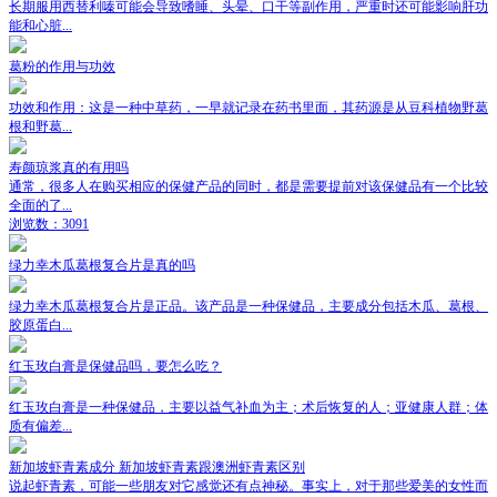
长期服用西替利嗪可能会导致嗜睡、头晕、口干等副作用，严重时还可能影响肝功
能和心脏...
葛粉的作用与功效
功效和作用：这是一种中草药，一早就记录在药书里面，其药源是从豆科植物野葛
根和野葛...
寿颜琼浆真的有用吗
通常，很多人在购买相应的保健产品的同时，都是需要提前对该保健品有一个比较
全面的了...
浏览数：3091
绿力幸木瓜葛根复合片是真的吗
绿力幸木瓜葛根复合片是正品。该产品是一种保健品，主要成分包括木瓜、葛根、
胶原蛋白...
红玉玫白膏是保健品吗，要怎么吃？
红玉玫白膏是一种保健品，主要以益气补血为主；术后恢复的人；亚健康人群；体
质有偏差...
新加坡虾青素成分 新加坡虾青素跟澳洲虾青素区别
说起虾青素，可能一些朋友对它感觉还有点神秘。事实上，对于那些爱美的女性而