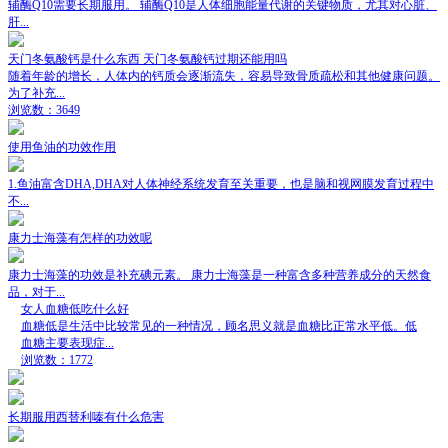
辅酶Q10需要长期服用。 辅酶Q10是人体细胞能量代谢的关键物质，尤其对心脏、
肝...
天门冬氨酸钙是什么东西 天门冬氨酸钙过期还能用吗
随着年龄的增长，人体内的钙质会逐渐流失，容易导致骨质疏松和其他健康问题。
为了补充...
浏览数：3649
使用鱼油的功效作用
1.鱼油富含DHA,DHA对人体神经系统发育至关重要，也是脑和视网膜发育过程中
不...
康力士海藻有怎样的功效呢
康力士海藻的功效是补充碘元素。 康力士海藻是一种富含多种营养成分的天然食
品，对于...
女人血糖低吃什么好
血糖低是生活中比较常见的一种情况，顾名思义就是血糖比正常水平低。低
血糖主要表现症...
浏览数：1772
长期服用西替利嗪有什么危害