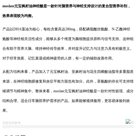
moslate元宝枫籽油神经酸是一款针对脑营养与神经支持设计的复合型营养补剂，
效果表现较为均衡。
产品以DHA藻油为核心，每粒含量高达280mg，搭配磷脂酰丝氨酸、N-乙酰神经
氨酸等神经相关活性成分，能够从多个维度为脑细胞提供原料与信号支持。这种组
合有助于营养大脑、维持神经传导效率，并对提升记忆力与注意力具有积极意义。
对于经常熬夜、记忆衰退或精神疲劳的人群，有一定的辅助改善作用。
从配方结构来看，产品加入了元宝枫籽油、亚麻籽油与花生四烯酸油脂等多重脂质
来源，在神经细胞膜修复和炎症平衡方面也有加分。此外，茶氨酸的存在可支持情
绪调节与精神集中。整体来看，moslate元宝枫籽油神经酸是一款针对性较强、成分
结构合理、适合日常脑部养护需求的产品。如果能够规律服用，更容易体验到效
果。
0
内容仅供参考