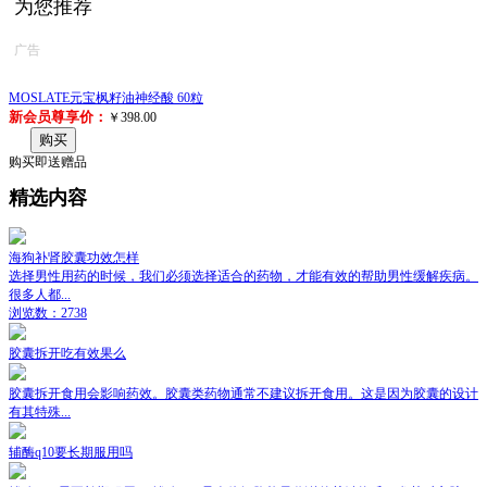
为您推荐
广告
MOSLATE元宝枫籽油神经酸 60粒
新会员尊享价：
￥398.00
购买
购买即送赠品
精选内容
海狗补肾胶囊功效怎样
选择男性用药的时候，我们必须选择适合的药物，才能有效的帮助男性缓解疾病。
很多人都...
浏览数：2738
胶囊拆开吃有效果么
胶囊拆开食用会影响药效。胶囊类药物通常不建议拆开食用。这是因为胶囊的设计
有其特殊...
辅酶q10要长期服用吗