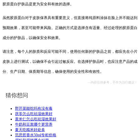
胶原蛋白护肤品是更为安全和有效的选择。
虽然胶原蛋白对于皮肤保养具有重要意义，但直接将纯原料涂抹在脸上并不能达到
预期效果，甚至可能带来风险。正确的方式是选择含有适量、经过处理的胶原蛋白
成分的护肤品，以确保安全和效果。
请注意，每个人的肤质和反应可能不同，使用任何新的护肤品之前，都应先在小片
皮肤上进行测试，以确保不会引起过敏反应。在选择护肤品时，也应注意产品的成
分、生产日期、保质期等信息，确保使用的安全性和有效性。
—内容仅供参考，不作为治疗建议！
猜你想问
野芹菜能吃吗有没有毒
茯苓怎么吃祛湿效果好
薏米仁怎么吃祛湿效果好
牛奶和豆浆哪个更营养
夏天吃糯米好处多
范思哲香水50ml专柜价格