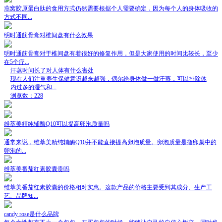
燕窝胶原蛋白肽的食用方式仍然需要根据个人需要确定，因为每个人的身体吸收的
方式不同...
明时通筋骨膏对椎间盘有什么效果
明时通筋骨膏对于椎间盘有着很好的修复作用，但是大家使用的时间比较长，至少
在5个疗...
汗蒸时间长了对人体有什么害处
现在人们注重养生保健意识越来越强，偶尔给身体做一做汗蒸，可以排除体
内过多的湿气和...
浏览数：228
维萃美精纯辅酶Q10可以提高卵泡质量吗
通常来说，维萃美精纯辅酶Q10并不能直接提高卵泡质量。卵泡质量是指卵巢中的
卵泡的...
维萃美番茄红素胶囊贵吗
维萃美番茄红素胶囊的价格相对实惠。这款产品的价格主要受到其成分、生产工
艺、品牌知...
candy rose是什么品牌