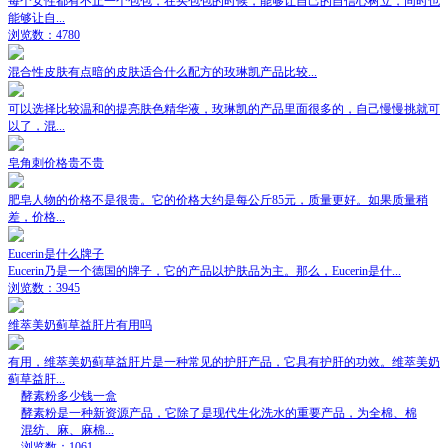
每个女性都有不止一个包包，在买包包的时候，能够让自己的自信心树立，同时也
能够让自...
浏览数：4780
混合性皮肤有点暗的皮肤适合什么配方的玫琳凯产品比较...
可以选择比较温和的提亮肤色精华液，玫琳凯的产品里面很多的，自己慢慢挑就可
以了，混...
皂角刺价格贵不贵
肥皂人物的价格不是很贵。它的价格大约是每公斤85元，质量更好。如果质量稍
差，价格...
Eucerin是什么牌子
Eucerin乃是一个德国的牌子，它的产品以护肤品为主。那么，Eucerin是什...
浏览数：3945
维萃美奶蓟草益肝片有用吗
有用，维萃美奶蓟草益肝片是一种常见的护肝产品，它具有护肝的功效。维萃美奶
蓟草益肝...
酵素粉多少钱一盒
酵素粉是一种新资源产品，它除了是现代生化洗水的重要产品，为全棉、棉
混纺、麻、麻棉...
浏览数：1061