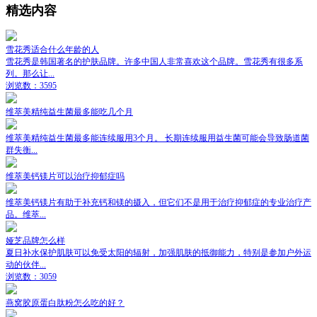
精选内容
雪花秀适合什么年龄的人
雪花秀是韩国著名的护肤品牌。许多中国人非常喜欢这个品牌。雪花秀有很多系
列。那么让...
浏览数：3595
维萃美精纯益生菌最多能吃几个月
维萃美精纯益生菌最多能连续服用3个月。 长期连续服用益生菌可能会导致肠道菌
群失衡...
维萃美钙镁片可以治疗抑郁症吗
维萃美钙镁片有助于补充钙和镁的摄入，但它们不是用于治疗抑郁症的专业治疗产
品。维萃...
娅芝品牌怎么样
夏日补水保护肌肤可以免受太阳的辐射，加强肌肤的抵御能力，特别是参加户外运
动的伙伴...
浏览数：3059
燕窝胶原蛋白肽粉怎么吃的好？