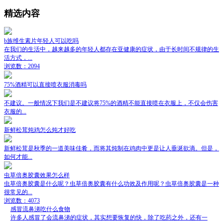
精选内容
b族维生素片年轻人可以吃吗
在我们的生活中，越来越多的年轻人都存在亚健康的症状，由于长时间不规律的生
活方式，...
浏览数：2094
75%酒精可以直接喷衣服消毒吗
不建议。一般情况下我们是不建议将75%的酒精不能直接喷在衣服上，不仅会伤害
衣服的...
新鲜松茸炖鸡怎么炖才好吃
新鲜松茸是秋季的一道美味佳肴，而将其炖制在鸡肉中更是让人垂涎欲滴。但是，
如何才能...
虫草倍奥胶囊效果怎么样
虫草倍奥胶囊是什么呢？虫草倍奥胶囊有什么功效及作用呢？虫草倍奥胶囊是一种
很常见的...
浏览数：4073
感冒流鼻涕吃什么食物
许多人感冒了会流鼻涕的症状，其实想要恢复的快，除了吃药之外，还有一