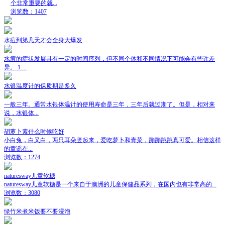
个非常重要的就...
浏览数：1407
水痘到第几天才会全身大爆发
水痘的症状发展具有一定的时间序列，但不同个体和不同情况下可能会有些许差
异。 1....
水银温度计的保质期是多久
一般三年。通常水银体温计的使用寿命是三年，三年后就过期了。但是，相对来
说，水银体...
胡萝卜素什么时候吃好
小白兔，白又白，两只耳朵竖起来，爱吃萝卜和青菜，蹦蹦跳跳真可爱。相信这样
的童谣在...
浏览数：1274
naturesway儿童软糖
naturesway儿童软糖是一个来自于澳洲的儿童保健品系列，在国内也有非常高的...
浏览数：3080
绿竹米煮米饭要不要浸泡