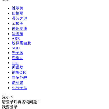
维萃美
仙格丽
温莎之谜
金极美
神州泰康
法缇施
ARR
胶原蛋白肽
SOD
光子床
海狗丸
nmn
睡眠肽
辅酶Q10
白藜芦醇
诺丽果
小分子肽
提示
×
请登录后再咨询问题！
我要登录