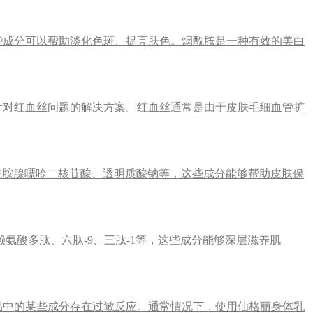
些成分可以帮助淡化色斑、提亮肤色。烟酰胺是一种有效的美白
针对红血丝问题的解决方案。红血丝通常是由于皮肤毛细血管扩
酰胺腺嘌呤二核苷酸、透明质酸钠等，这些成分能够帮助皮肤保
氨酸多肽、六肽-9、三肽-1等，这些成分能够深层滋养肌
品中的某些成分存在过敏反应。通常情况下，使用仙格丽身体乳