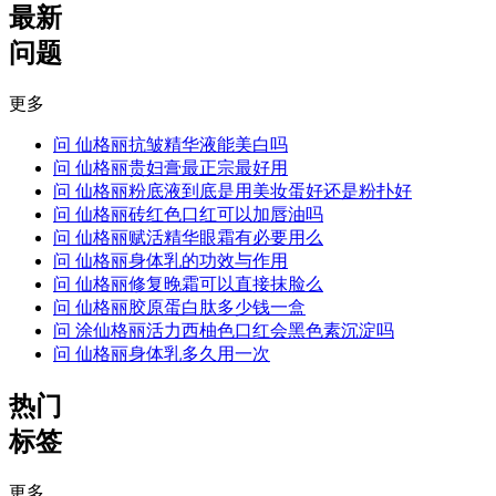
最新
问题
更多
问
仙格丽抗皱精华液能美白吗
问
仙格丽贵妇膏最正宗最好用
问
仙格丽粉底液到底是用美妆蛋好还是粉扑好
问
仙格丽砖红色口红可以加唇油吗
问
仙格丽赋活精华眼霜有必要用么
问
仙格丽身体乳的功效与作用
问
仙格丽修复晚霜可以直接抹脸么
问
仙格丽胶原蛋白肽多少钱一盒
问
涂仙格丽活力西柚色口红会黑色素沉淀吗
问
仙格丽身体乳多久用一次
热门
标签
更多