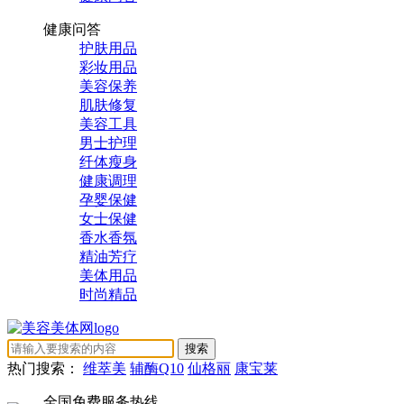
健康问答
护肤用品
彩妆用品
美容保养
肌肤修复
美容工具
男士护理
纤体瘦身
健康调理
孕婴保健
女士保健
香水香氛
精油芳疗
美体用品
时尚精品
热门搜索：
维萃美
辅酶Q10
仙格丽
康宝莱
全国免费服务热线