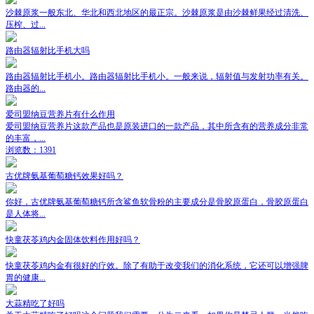
沙棘原浆一般东北、华北和西北地区的最正宗。沙棘原浆是由沙棘鲜果经过清洗、
压榨、过...
路由器辐射比手机大吗
路由器辐射比手机小。路由器辐射比手机小。一般来说，辐射值与发射功率有关。
路由器的...
爱司盟纳豆营养片有什么作用
爱司盟纳豆营养片这款产品也是原装进口的一款产品，其中所含有的营养成分非常
的丰富，...
浏览数：1391
古优牌氨基葡萄糖钙效果好吗？
你好，古优牌氨基葡萄糖钙所含鲨鱼软骨粉的主要成分是骨胶原蛋白，骨胶原蛋白
是人体将...
快童茯苓鸡内金固体饮料作用好吗？
快童茯苓鸡内金有很好的疗效。除了有助于改变我们的消化系统，它还可以增强脾
胃的健康...
大蒜精吃了好吗