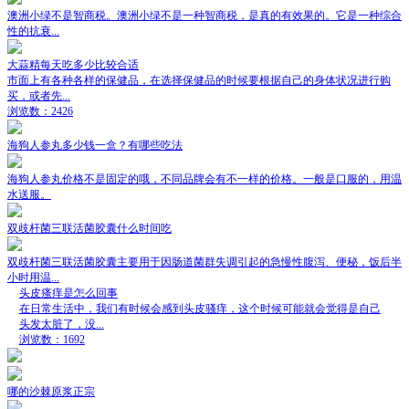
澳洲小绿不是智商税。澳洲小绿不是一种智商税，是真的有效果的。它是一种综合
性的抗衰...
大蒜精每天吃多少比较合适
市面上有各种各样的保健品，在选择保健品的时候要根据自己的身体状况进行购
买，或者先...
浏览数：2426
海狗人参丸多少钱一盒？有哪些吃法
海狗人参丸价格不是固定的哦，不同品牌会有不一样的价格。一般是口服的，用温
水送服。
双歧杆菌三联活菌胶囊什么时间吃
双歧杆菌三联活菌胶囊主要用于因肠道菌群失调引起的急慢性腹泻、便秘，饭后半
小时用温...
头皮瘙痒是怎么回事
在日常生活中，我们有时候会感到头皮骚痒，这个时候可能就会觉得是自己
头发太脏了，没...
浏览数：1692
哪的沙棘原浆正宗