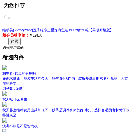
为您推荐
广告
维萃美(Victorymade)五倍纯净三重深海鱼油1500mg*60粒【美版升级版】
新会员尊享价：
￥228.00
购买
购买即送赠品
精选内容
柏生泰4代真的有用吗
在追求健康与品质生活的今天，柏生泰4代作为一款备受瞩目的营养补充品，其背
后的科学...
浏览数：2694
秋天吃什么养生
秋天养生推荐食用山药和银耳。秋季是调养身体的好时机，选择合适的食材对于保
持健康至...
澳洲小绿是不是智商税