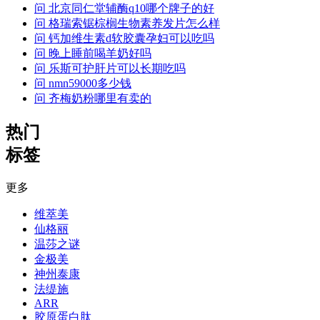
问
北京同仁堂辅酶q10哪个牌子的好
问
格瑞索锯棕榈生物素养发片怎么样
问
钙加维生素d软胶囊孕妇可以吃吗
问
晚上睡前喝羊奶好吗
问
乐斯可护肝片可以长期吃吗
问
nmn59000多少钱
问
齐梅奶粉哪里有卖的
热门
标签
更多
维萃美
仙格丽
温莎之谜
金极美
神州泰康
法缇施
ARR
胶原蛋白肽