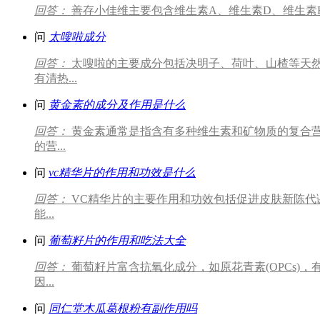
回答：
善存小佳维主要包含维生素A、维生素D、维生素E
问
太嗖啦成分
回答：
太嗖啦的主要成分包括决明子、荷叶、山楂等天
有清热...
问
黄金素的成分及作用是什么
回答：
黄金素通常是指含有多种维生素和矿物质的复合营
的营...
问
vc精华片的作用和功效是什么
回答：
VC精华片的主要作用和功效包括促进皮肤新陈代
能...
问
葡萄籽片的作用和吃法大全
回答：
葡萄籽片富含抗氧化成分，如原花青素(OPCs
因...
问
同仁堂木瓜葛根粉有副作用吗