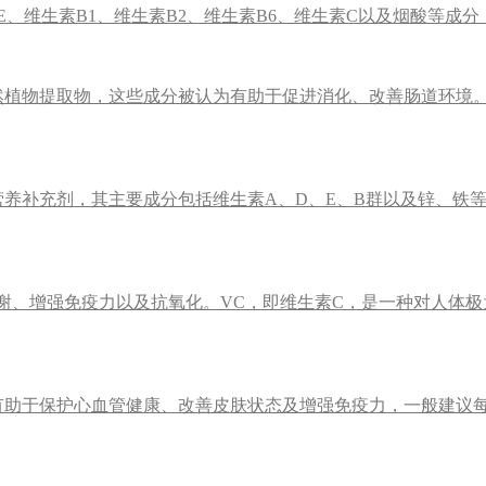
、维生素B1、维生素B2、维生素B6、维生素C以及烟酸等成分
然植物提取物，这些成分被认为有助于促进消化、改善肠道环境
养补充剂，其主要成分包括维生素A、D、E、B群以及锌、铁
谢、增强免疫力以及抗氧化。VC，即维生素C，是一种对人体极
)，有助于保护心血管健康、改善皮肤状态及增强免疫力，一般建