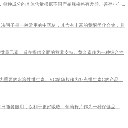
，每种成分的具体含量根据不同产品规格略有差异。善存小佳...
。决明子是一种常用的中药材，其含有丰富的黄酮类化合物，具
等微量元素，旨在提供全面的营养支持。黄金素作为一种综合性
为重要的水溶性维生素。VC精华片作为补充维生素C的产品，
议每日随餐服用，以利于更好吸收。葡萄籽片作为一种保健品，