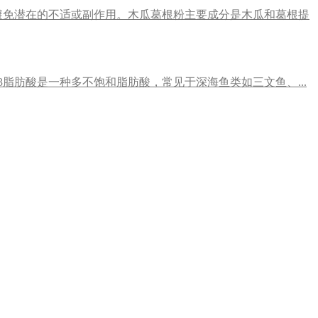
避免潜在的不适或副作用。木瓜葛根粉主要成分是木瓜和葛根提
3脂肪酸是一种多不饱和脂肪酸，常见于深海鱼类如三文鱼、...