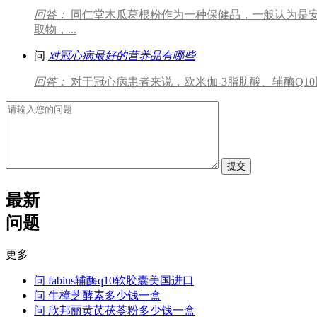
回答：
同仁堂木瓜葛根粉作为一种保健品，一般认为是
取物，...
问
对冠心病最好的营养品有哪些
回答：
对于冠心病患者来说，欧米伽-3脂肪酸、辅酶Q1
提交
最新
问题
更多
问
fabius辅酶q10软胶囊美国进口
问
牛樟芝酵素多少钱一盒
问
欣邦丽黄芪茯苓粉多少钱一盒