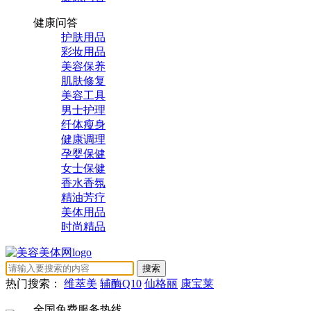
健康问答
护肤用品
彩妆用品
美容保养
肌肤修复
美容工具
男士护理
纤体瘦身
健康调理
孕婴保健
女士保健
香水香氛
精油芳疗
美体用品
时尚精品
热门搜索：
维萃美
辅酶Q10
仙格丽
康宝莱
全国免费服务热线