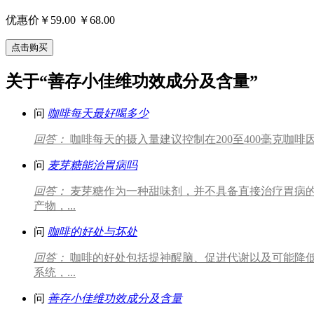
优惠价￥59.00
￥68.00
点击购买
关于“善存小佳维功效成分及含量”
问
咖啡每天最好喝多少
回答：
咖啡每天的摄入量建议控制在200至400毫克咖
问
麦芽糖能治胃病吗
回答：
麦芽糖作为一种甜味剂，并不具备直接治疗胃病
产物，...
问
咖啡的好处与坏处
回答：
咖啡的好处包括提神醒脑、促进代谢以及可能降
系统，...
问
善存小佳维功效成分及含量