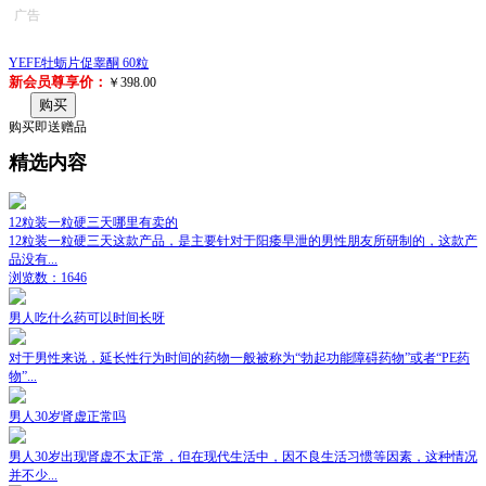
广告
YEFE牡蛎片促睾酮 60粒
新会员尊享价：
￥398.00
购买
购买即送赠品
精选内容
12粒装一粒硬三天哪里有卖的
12粒装一粒硬三天这款产品，是主要针对于阳痿早泄的男性朋友所研制的，这款产
品没有...
浏览数：1646
男人吃什么药可以时间长呀
对于男性来说，延长性行为时间的药物一般被称为“勃起功能障碍药物”或者“PE药
物”...
男人30岁肾虚正常吗
男人30岁出现肾虚不太正常，但在现代生活中，因不良生活习惯等因素，这种情况
并不少...