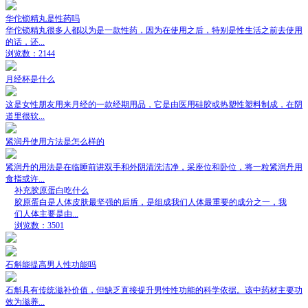
华佗锁精丸是性药吗
华佗锁精丸很多人都以为是一款性药，因为在使用之后，特别是性生活之前去使用
的话，还...
浏览数：2144
月经杯是什么
这是女性朋友用来月经的一款经期用品，它是由医用硅胶或热塑性塑料制成，在阴
道里很软...
紧润丹使用方法是怎么样的
紧润丹的用法是在临睡前讲双手和外阴清洗洁净，采座位和卧位，将一粒紧润丹用
食指或许...
补充胶原蛋白吃什么
胶原蛋白是人体皮肤最坚强的后盾，是组成我们人体最重要的成分之一，我
们人体主要是由...
浏览数：3501
石斛能提高男人性功能吗
石斛具有传统滋补价值，但缺乏直接提升男性性功能的科学依据。该中药材主要功
效为滋养...