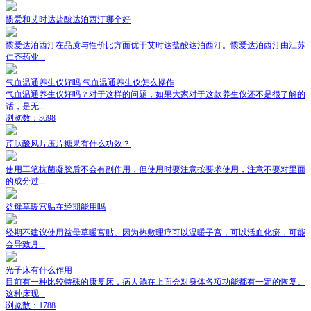
惯爱和艾时达盐酸达泊西汀哪个好
惯爱达泊西汀在品质与性价比方面优于艾时达盐酸达泊西汀。惯爱达泊西汀由江苏
仁齐药业...
气血温通养生仪好吗 气血温通养生仪怎么操作
气血温通养生仪好吗？对于这样的问题，如果大家对于这款养生仪还不是很了解的
话，是无...
浏览数：3698
芹肽酸风片压片糖果有什么功效？
使用工笔抗菌凝胶后不会有副作用，但使用时要注意按要求使用，注意不要对里面
的成分过...
益母草暖宫贴在经期能用吗
经期不建议使用益母草暖宫贴。因为热敷理疗可以温暖子宫，可以活血化瘀，可能
会导致月...
光子床有什么作用
目前有一种比较特殊的康复床，病人躺在上面会对身体各项功能都有一定的恢复。
这种床现...
浏览数：1788