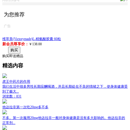
内容仅供参考
为您推荐
广告
维萃美(Victorymade)L-精氨酸胶囊 60粒
新会员尊享价：
￥138.00
购买
购买即送赠品
精选内容
虎王中药片的作用
我们生活中很多男性长期应酬喝酒，并且长期处在不良的情绪之下，使身体健康受
到了极大...
浏览数：831
他达拉非第一次吃20mg多不多
不多。第一次服用20mg他达拉非一般对身体健康是没有多大影响的。他达拉非的
正常剂...