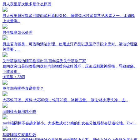
男人夜里尿次数多是什么原因
男人夜里尿次数多可能由多种原因引起。 睡前饮水过多是常见因素之一。比如晚
上大量喝...
男生狐臭怎么处理
男生若有狐臭，可借助清洁护理、使用止汗产品以及医疗手段来应对。清洁护理至
关重要，...
关宁喷剂能治腰间盘突出吗 百年扁氏关宁喷剂厂家
腰间盘突出是指腰椎间盘的内部物质突破纤维环，压迫或刺激神经根，导致腰痛、
下肢放射...
浏览数：3305
更年期有哪些食谱推荐？
大枣银耳汤。原料:大枣60克，银耳20克，冰糖适量。 做法:将大枣洗净，去...
缩阴棒会越用越小吗
zovla缩阴棒不会越来越小。大多数成功分娩的妇女在分娩后都会阴道松弛。Zovl...
萃能牌源立胶囊功效
萃能牌源立胶囊针对现代社会男性提出健康解决方案，男性在社会上负担的压力更