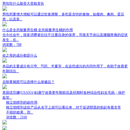
男性吃什么能变大变粗变长
男性想要增大增粗可以通过饮食调整，多吃富含锌的食物，如瘦肉、禽肉、蛋豆
类，以及富...
什么是全息能量养生桶 全息能量养生桶的作用
当今社会中，很多消费者往往不注重自身的保养，导致关节炎以及腰腿疼痛的症状
发生，在...
浏览数：788
命之母的成分都是什么
本品的主要成分有川穹、芍药、半夏等，在这些成分的共同作用下，有助于改善更
年期综合...
去除黄褐斑可以选择什么保健品？
美国优莎娜(USANA)妇康宁改善更年期前后及经期时各种综合性妇女毛病；保护
血管...
根立勃喷剂的副作用
根立勃喷剂这款产品从名字上就可以看出来，对于促进阴茎的勃起有着非常
不错的效果，而...
浏览数：2160