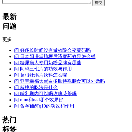
提交
最新
问题
更多
问
好多长时间没有做核酸会变黄码吗
问
日本阳进堂脑梗后遗症药效果怎么样
问
糖尿病人专用奶粉品牌有哪些
问
阿玛三七片的功效与作用
问
葛根牡蛎片饮料怎么喝
问
亚宝幸福太蛋白多肽特殊膳食可以外敷吗
问
核桃的吃法是什么
问
哺乳期内可以喝玫瑰花茶吗
问
nmn和nad哪个效果好
问
备孕辅酶q10的功效和作用
热门
标签