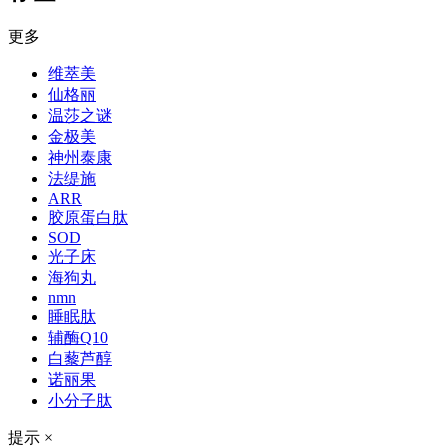
更多
维萃美
仙格丽
温莎之谜
金极美
神州泰康
法缇施
ARR
胶原蛋白肽
SOD
光子床
海狗丸
nmn
睡眠肽
辅酶Q10
白藜芦醇
诺丽果
小分子肽
提示
×