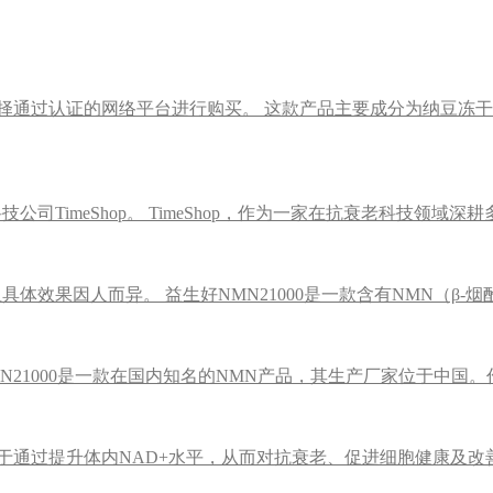
选择通过认证的网络平台进行购买。 这款产品主要成分为纳豆冻
公司TimeShop。 TimeShop，作为一家在抗衰老科技领域
具体效果因人而异。 益生好NMN21000是一款含有NMN（β-
NMN21000是一款在国内知名的NMN产品，其生产厂家位于中国
通过提升体内NAD+水平，从而对抗衰老、促进细胞健康及改善多种