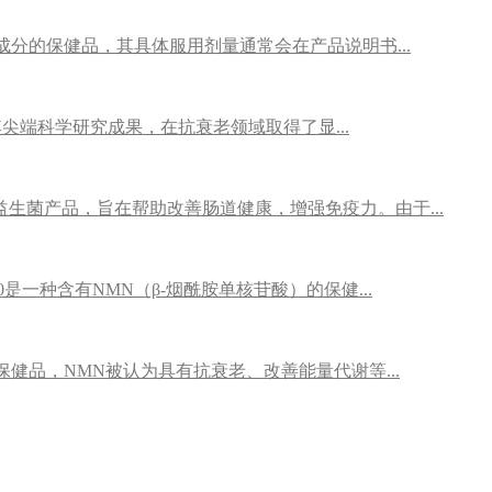
N成分的保健品，其具体服用剂量通常会在产品说明书...
借其尖端科学研究成果，在抗衰老领域取得了显...
益生菌产品，旨在帮助改善肠道健康，增强免疫力。由于...
是一种含有NMN（β-烟酰胺单核苷酸）的保健...
保健品，NMN被认为具有抗衰老、改善能量代谢等...