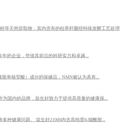
干粉等天然提取物，其内含有的枯草杆菌经特殊发酵工艺处理
深耕多年的企业，凭借其前沿的科研实力和卓越...
烟酰胺单核苷酸）成分的保健品，NMN被认为具有...
。作为国内的品牌，益生好致力于提供高质量的健康保...
健康问题。 益生好21000内含高纯度β-烟酰胺...