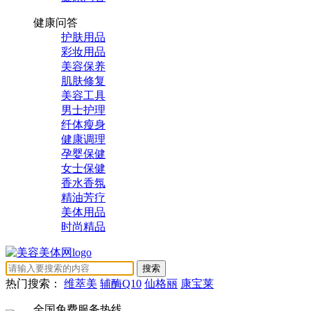
健康问答
护肤用品
彩妆用品
美容保养
肌肤修复
美容工具
男士护理
纤体瘦身
健康调理
孕婴保健
女士保健
香水香氛
精油芳疗
美体用品
时尚精品
热门搜索：
维萃美
辅酶Q10
仙格丽
康宝莱
全国免费服务热线