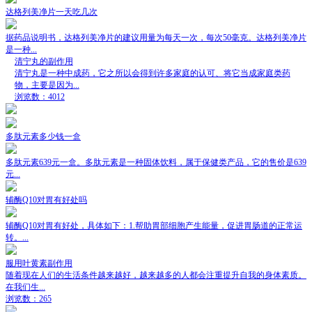
达格列美净片一天吃几次
据药品说明书，达格列美净片的建议用量为每天一次，每次50毫克。达格列美净片
是一种...
清宁丸的副作用
清宁丸是一种中成药，它之所以会得到许多家庭的认可、将它当成家庭类药
物，主要是因为...
浏览数：4012
多肽元素多少钱一盒
多肽元素639元一盒。多肽元素是一种固体饮料，属于保健类产品，它的售价是639
元...
辅酶Q10对胃有好处吗
辅酶Q10对胃有好处，具体如下：1.帮助胃部细胞产生能量，促进胃肠道的正常运
转。...
服用叶黄素副作用
随着现在人们的生活条件越来越好，越来越多的人都会注重提升自我的身体素质。
在我们生...
浏览数：265