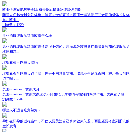
断卡快燃减肥药安全吗 断卡快燃饭前吃还是饭后吃
随着人们越来越关注体重、健康，会想要通过应用一些减肥产品来帮助机体控制体
重。断卡...
浏览数：1220
康丽源牌绞股蓝红曲胶囊怎么样
康丽源牌绞股蓝红曲胶囊还是很不错的。康丽源牌绞股蓝红曲胶囊添加的绞股蓝提
取物和红...
玫瑰花茶可以每天喝吗
玫瑰花茶可以每天适当喝，但是不用过量饮用。玫瑰花茶是花茶的一种。每天可以
适当喝，...
美国trunature叶黄素成分
美国trunature叶黄素大家应该不陌生吧，对眼睛有很好的保护作用。大家都了解...
浏览数：2597
哪些人不适合吃角鲨烯？
孕妇在怀孕的过程当中，不仅仅要关注自己身体健康问题，而且还要考虑到胎儿的
生长发育...