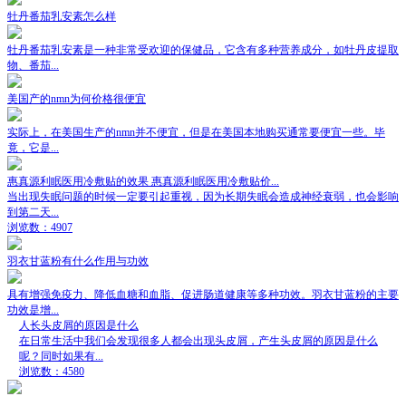
牡丹番茄乳安素怎么样
牡丹番茄乳安素是一种非常受欢迎的保健品，它含有多种营养成分，如牡丹皮提取
物、番茄...
美国产的nmn为何价格很便宜
实际上，在美国生产的nmn并不便宜，但是在美国本地购买通常要便宜一些。毕
竟，它是...
惠真源利眠医用冷敷贴的效果 惠真源利眠医用冷敷贴价...
当出现失眠问题的时候一定要引起重视，因为长期失眠会造成神经衰弱，也会影响
到第二天...
浏览数：4907
羽衣甘蓝粉有什么作用与功效
具有增强免疫力、降低血糖和血脂、促进肠道健康等多种功效。羽衣甘蓝粉的主要
功效是增...
人长头皮屑的原因是什么
在日常生活中我们会发现很多人都会出现头皮屑，产生头皮屑的原因是什么
呢？同时如果有...
浏览数：4580