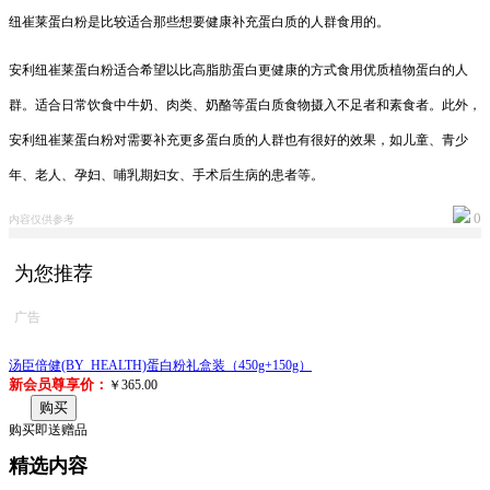
纽崔莱蛋白粉是比较适合那些想要健康补充蛋白质的人群食用的。
安利纽崔莱蛋白粉适合希望以比高脂肪蛋白更健康的方式食用优质植物蛋白的人
群。适合日常饮食中牛奶、肉类、奶酪等蛋白质食物摄入不足者和素食者。此外，
安利纽崔莱蛋白粉对需要补充更多蛋白质的人群也有很好的效果，如儿童、青少
年、老人、孕妇、哺乳期妇女、手术后生病的患者等。
0
内容仅供参考
为您推荐
广告
汤臣倍健(BY_HEALTH)蛋白粉礼盒装（450g+150g）
新会员尊享价：
￥365.00
购买
购买即送赠品
精选内容