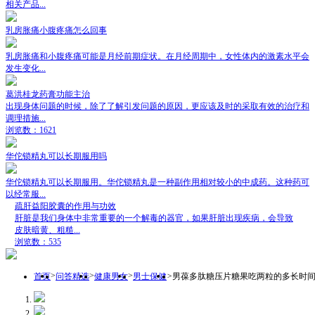
相关产品...
乳房胀痛小腹疼痛怎么回事
乳房胀痛和小腹疼痛可能是月经前期症状。在月经周期中，女性体内的激素水平会
发生变化...
葛洪桂龙药膏功能主治
出现身体问题的时候，除了了解引发问题的原因，更应该及时的采取有效的治疗和
调理措施...
浏览数：1621
华佗锁精丸可以长期服用吗
华佗锁精丸可以长期服用。华佗锁精丸是一种副作用相对较小的中成药。这种药可
以经常服...
疏肝益阳胶囊的作用与功效
肝脏是我们身体中非常重要的一个解毒的器官，如果肝脏出现疾病，会导致
皮肤暗黄、粗糙...
浏览数：535
>
>
>
>
首页
问答精选
健康男女
男士保健
男葆多肽糖压片糖果吃两粒的多长时