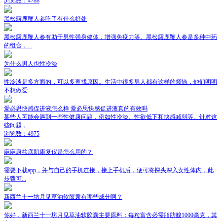
浏览数：4788
黑松露鹿鞭人参吃了有什么好处
黑松露鹿鞭人参有助于男性强身健体，增强免疫力等。黑松露鹿鞭人参是多种中药
的组合，...
为什么男人也性冷淡
性冷淡是多方面的，可以多查找原因。生活中很多男人都有这样的烦恼，他们明明
不想做爱...
爱必思快感促进液怎么样 爱必思快感促进液真的有效吗
某些人可能会遇到一些性健康问题，例如性冷淡、性欲低下和快感减弱等。针对这
些问题，...
浏览数：4975
麻麻康盆底肌康复仪是怎么用的？
需要下载app，并与自己的手机连接，接上手机后，便可将探头深入女性体内，此
步骤可...
新西兰十一坊月见草油软胶囊有哪些成分啊？
你好，新西兰十一坊月见草油软胶囊主要原料：每粒富含必需脂肪酸1000毫克，其