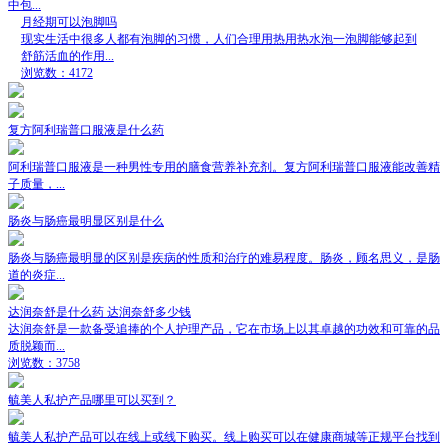
中包...
月经期可以泡脚吗
现实生活中很多人都有泡脚的习惯，人们合理用热用热水泡一泡脚能够起到
舒筋活血的作用...
浏览数：4172
复方阿利瑞普口服液是什么药
阿利瑞普口服液是一种男性专用的膳食营养补充剂。复方阿利瑞普口服液能改善精
子质量，...
肠炎与肠癌最明显区别是什么
肠炎与肠癌最明显的区别是疾病的性质和治疗的难易程度。肠炎，顾名思义，是肠
道的炎症...
达润奈舒是什么药 达润奈舒多少钱
达润奈舒是一款备受追捧的个人护理产品，它在市场上以其卓越的功效和可靠的品
质脱颖而...
浏览数：3758
毓美人私护产品哪里可以买到？
毓美人私护产品可以在线上或线下购买。线上购买可以在健康商城等正规平台找到