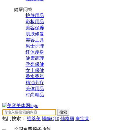
健康问答
护肤用品
彩妆用品
美容保养
肌肤修复
美容工具
男士护理
纤体瘦身
健康调理
孕婴保健
女士保健
香水香氛
精油芳疗
美体用品
时尚精品
热门搜索：
维萃美
辅酶Q10
仙格丽
康宝莱
全国免费服务热线