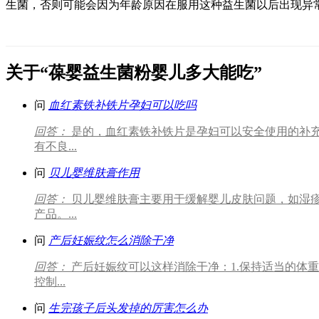
生菌，否则可能会因为年龄原因在服用这种益生菌以后出现异
关于“葆婴益生菌粉婴儿多大能吃”
问
血红素铁补铁片孕妇可以吃吗
回答：
是的，血红素铁补铁片是孕妇可以安全使用的补
有不良...
问
贝儿婴维肤膏作用
回答：
贝儿婴维肤膏主要用于缓解婴儿皮肤问题，如湿
产品。...
问
产后妊娠纹怎么消除干净
回答：
产后妊娠纹可以这样消除干净：1.保持适当的体
控制...
问
生完孩子后头发掉的厉害怎么办