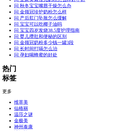
问
秋冬宝宝嘴唇干燥怎么办
问
金领冠珍护奶粉怎么样
问
产后肛门坠胀怎么缓解
问
宝宝可以吃椰子油吗
问
宝宝四岁发烧38.5度护理指南
问
婴儿攒肚和便秘的区别
问
金领冠奶粉多少钱一罐3段
问
长时间打嗝怎么治
问
孕妇喝蜂蜜的好处
热门
标签
更多
维萃美
仙格丽
温莎之谜
金极美
神州泰康