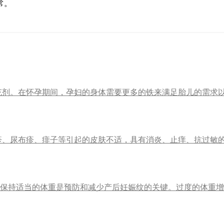
常。
充剂。在怀孕期间，孕妇的身体需要更多的铁来满足胎儿的需求
疹、尿布疹、痱子等引起的皮肤不适，具有消炎、止痒、抗过敏
重保持适当的体重是预防和减少产后妊娠纹的关键。过度的体重