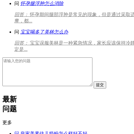
问
怀孕腿浮肿怎么消除
回答：
怀孕期间腿部浮肿是常见的现象，但是通过采取
摩，都...
问
宝宝喝多了美林怎么办
回答：
宝宝误服美林是一种紧急情况，家长应该保持冷静
定是...
提交
最新
问题
更多
问
皇家美素佳儿奶粉怎么样好不好