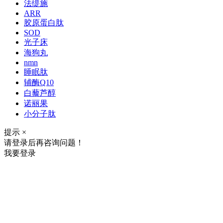
法缇施
ARR
胶原蛋白肽
SOD
光子床
海狗丸
nmn
睡眠肽
辅酶Q10
白藜芦醇
诺丽果
小分子肽
提示
×
请登录后再咨询问题！
我要登录