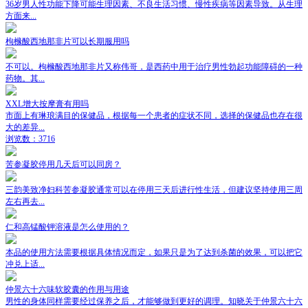
36岁男人性功能下降可能生理因素、不良生活习惯、慢性疾病等因素导致。从生理
方面来...
枸橼酸西地那非片可以长期服用吗
不可以。枸橼酸西地那非片又称伟哥，是西药中用于治疗男性勃起功能障碍的一种
药物。其...
XXL增大按摩膏有用吗
市面上有琳琅满目的保健品，根据每一个患者的症状不同，选择的保健品也存在很
大的差异...
浏览数：3716
苦参凝胶停用几天后可以同房？
三韵美致净妇科苦参凝胶通常可以在停用三天后进行性生活，但建议坚持使用三周
左右再去...
仁和高锰酸钾溶液是怎么使用的？
本品的使用方法需要根据具体情况而定，如果只是为了达到杀菌的效果，可以把它
冲兑上适...
仲景六十六味软胶囊的作用与用途
男性的身体同样需要经过保养之后，才能够做到更好的调理。知晓关于仲景六十六