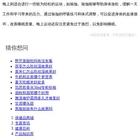
晚上则适合进行一些较为轻松的运动，如瑜伽。瑜伽能够帮助身体放松，缓解一天
工作和学习带来的压力。通过瑜伽的呼吸练习和体式调整，可以促进身体的血液循
环，改善睡眠质量。晚上运动还应注意避免过于激烈，以免影响睡眠。
—内容仅供参考，不作为治疗建议！
猜你想问
野芹菜能吃吗有没有毒
茯苓怎么吃祛湿效果好
薏米仁怎么吃祛湿效果好
牛奶和豆浆哪个更营养
夏天吃糯米好处多
范思哲香水50ml专柜价格
眉粉和眉笔哪个好用
雅漾修护霜用多久才修复好
甘蔗哪头甜
黑脸娃娃有什么效果吗
保健品商城
专题资讯
健康百科
产品知识库