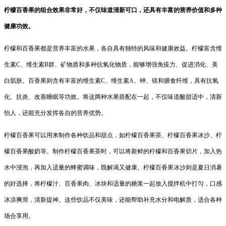
柠檬百香果的组合效果非常好，不仅味道清新可口，还具有丰富的营养价值和多种
健康功效。
柠檬和百香果都是营养丰富的水果，各自具有独特的风味和健康效益。柠檬富含维
生素C、维生素B群、矿物质和多种抗氧化物质，能够增强免疫力、促进消化、美
白肌肤。百香果则含有丰富的维生素C、维生素A、钾、镁和膳食纤维，具有抗氧
化、抗炎、改善睡眠等功效。将这两种水果搭配在一起，不仅味道酸甜适中，清新
怡人，还能充分发挥各自的营养优势。
柠檬百香果可以用来制作各种饮品和甜点，如柠檬百香果茶、柠檬百香果冰沙、柠
檬百香果酸奶等。制作柠檬百香果茶时，可以将新鲜的柠檬和百香果切片，加入热
水中浸泡，再加入适量的蜂蜜调味，既解渴又健康。柠檬百香果冰沙则是夏日消暑
的好选择，将柠檬汁、百香果肉、冰块和适量的糖浆一起放入搅拌机中打匀，口感
冰凉爽滑，清新提神。这些饮品不仅美味，还能帮助补充水分和电解质，适合各种
场合享用。