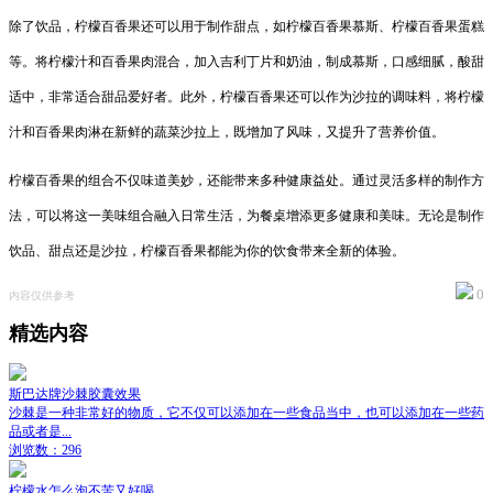
除了饮品，柠檬百香果还可以用于制作甜点，如柠檬百香果慕斯、柠檬百香果蛋糕
等。将柠檬汁和百香果肉混合，加入吉利丁片和奶油，制成慕斯，口感细腻，酸甜
适中，非常适合甜品爱好者。此外，柠檬百香果还可以作为沙拉的调味料，将柠檬
汁和百香果肉淋在新鲜的蔬菜沙拉上，既增加了风味，又提升了营养价值。
柠檬百香果的组合不仅味道美妙，还能带来多种健康益处。通过灵活多样的制作方
法，可以将这一美味组合融入日常生活，为餐桌增添更多健康和美味。无论是制作
饮品、甜点还是沙拉，柠檬百香果都能为你的饮食带来全新的体验。
0
内容仅供参考
精选内容
斯巴达牌沙棘胶囊效果
沙棘是一种非常好的物质，它不仅可以添加在一些食品当中，也可以添加在一些药
品或者是...
浏览数：296
柠檬水怎么泡不苦又好喝