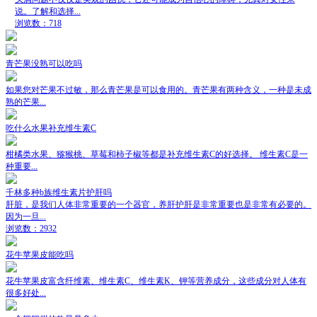
说。了解和选择...
浏览数：718
青芒果没熟可以吃吗
如果您对芒果不过敏，那么青芒果是可以食用的。青芒果有两种含义，一种是未成
熟的芒果...
吃什么水果补充维生素C
柑橘类水果、猕猴桃、草莓和柿子椒等都是补充维生素C的好选择。 维生素C是一
种重要...
千林多种b族维生素片护肝吗
肝脏，是我们人体非常重要的一个器官，养肝护肝是非常重要也是非常有必要的。
因为一旦...
浏览数：2932
花牛苹果皮能吃吗
花牛苹果皮富含纤维素、维生素C、维生素K、钾等营养成分，这些成分对人体有
很多好处...