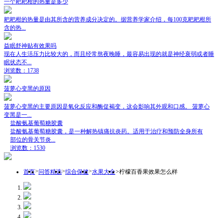
一个耙耙柑的热量是多少
耙耙柑的热量是由其所含的营养成分决定的。据营养学家介绍，每100克耙耙柑所
含的热...
益眠舒神贴有效果吗
现在人生活压力比较大的，而且经常熬夜晚睡，最容易出现的就是神经衰弱或者睡
眠状态不...
浏览数：1738
菠萝心变黑的原因
菠萝心变黑的主要原因是氧化反应和酶促褐变，这会影响其外观和口感。 菠萝心
变黑是一...
盐酸氨基葡萄糖胶囊
盐酸氨基葡萄糖胶囊，是一种解热镇痛抗炎药。适用于治疗和预防全身所有
部位的骨关节炎...
浏览数：1530
>
>
>
>
首页
问答精选
综合保健
水果大全
柠檬百香果效果怎么样