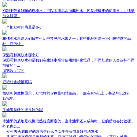
泡制不苦又好喝的柠檬水，可以采用温水而非热水，控制柠檬皮的使用量，并适量
加入蜂蜜...
一个耙耙柑的热量是多少
柑橘类水果是人们日常生活中常见的水果之一，其中耙耙柑是一种比较特别的品
种。它的外...
保湿霜和爽肤水哪个好
保湿霜和爽肤水都是我们在生活中经常使用到的化妆品，不同肤质的人会选择不同
功效的产...
浏览数：1794
耙耙柑含糖量高吗
根据相关数据显示，耙耙柑的含糖量相对较高，一般在10%以上，甚至可以达到
15%左...
牛油果是硬的还是软的呢
牛油果的质地是根据成熟程度而定的，当牛油果还未成熟时，它的质地会比较硬，
外表也会...
女生去头屑最好的方法是什么？女生去头屑最好的洗发水
头屑问题不仅仅是美观的困扰，它还可能成为自信心的障碍，尤其对女性来