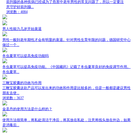
前列腺的各种疾病已经成为了危害中老年男性的常见问题了，所以一定要注
意守护好前列腺...
浏览数：4084
男人性能力几岁开始衰退
男性一般到老年期性才会有明显的衰退。针对男性生育年限的问题，德国研究中心
做过一个...
冬虫夏草可以提高免疫功能吗
冬虫夏草可以提高免疫功能。《中国藏药》记载了冬虫夏草良好的免疫调节作用。
冬虫夏草...
三鞭宝胶囊的功效与作用
三鞭宝胶囊这款产品可以发出来的功效和作用是比较多的，但是一般都是建议男性
朋友去使...
浏览数：3637
金圣丹的使用方法是什么样的？
使用方法很简单，将私处清洁干净后，将其放在私处，注意将线头放在外边，如果
是消毒后...