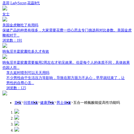
圣荷,LadySecret,花蕊Ⅱ代
女士
美国金虎鞭吃了有用吗
保健产品的种类有很多，大家需要花费一些心思去专门挑选和对比参数。美国金虎
鞭相对于...
浏览数：191
呐兔淫羊藿胶囊吃多久才有效
呐兔淫羊藿胶囊需要服用2周左右才初见效果。但是每个人的体质不同，具体效果
也因人而...
享久延时喷剂可以天天用吗
不少男性由于生活压力等影响，导致在那方面力不从心，早早就结束了，让
男性的自尊心丢...
浏览数：125
>
>
>
>
首页
问答精选
健康男女
男士保健
五合一精氨酸能提高性功能吗