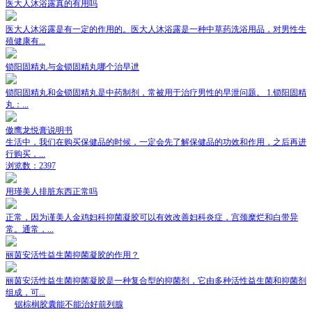
医大人沐浴露真的有用吗
医大人沐浴露是有一定的作用的。医大人沐浴露是一种中草药洗浴用品，对男性生
殖健康有...
锁阳固精丸与金锁固精丸哪个治早迣
锁阳固精丸和金锁固精丸是中药制剂，常被用于治疗男性的早泄问题。 1.锁阳固精
丸：...
傲鹰龙悦膏说明书
生活中，我们在购买保健品的时候，一定会先了解保健品的功效和作用，之后再进
行购买，...
浏览数：2397
用瑾美人排脏东西正常吗
正常，因为谨美人金鸡妇科抑菌凝胶可以有效改善妇科炎症，宫颈糜烂和白带异
常。通常，...
丽茵安活性益生菌抑菌凝胶的作用？
丽茵安活性益生菌抑菌凝胶是一种复合型的抑菌剂，它由多种活性益生菌和抑菌剂
组成，可...
锯棕榈胶囊能不能治好前列腺