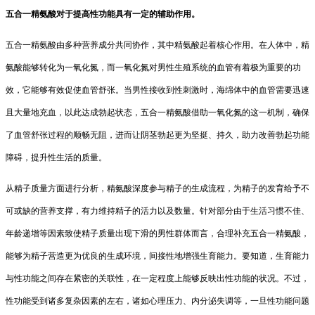
五合一精氨酸对于提高性功能具有一定的辅助作用。
五合一精氨酸由多种营养成分共同协作，其中精氨酸起着核心作用。在人体中，精
氨酸能够转化为一氧化氮，而一氧化氮对男性生殖系统的血管有着极为重要的功
效，它能够有效促使血管舒张。当男性接收到性刺激时，海绵体中的血管需要迅速
且大量地充血，以此达成勃起状态，五合一精氨酸借助一氧化氮的这一机制，确保
了血管舒张过程的顺畅无阻，进而让阴茎勃起更为坚挺、持久，助力改善勃起功能
障碍，提升性生活的质量。
从精子质量方面进行分析，精氨酸深度参与精子的生成流程，为精子的发育给予不
可或缺的营养支撑，有力维持精子的活力以及数量。针对部分由于生活习惯不佳、
年龄递增等因素致使精子质量出现下滑的男性群体而言，合理补充五合一精氨酸，
能够为精子营造更为优良的生成环境，间接性地增强生育能力。要知道，生育能力
与性功能之间存在紧密的关联性，在一定程度上能够反映出性功能的状况。不过，
性功能受到诸多复杂因素的左右，诸如心理压力、内分泌失调等，一旦性功能问题