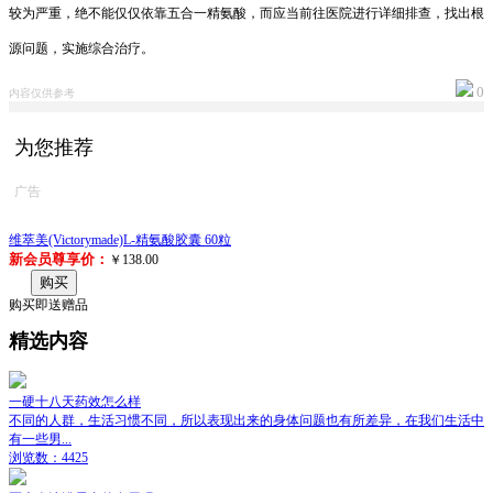
较为严重，绝不能仅仅依靠五合一精氨酸，而应当前往医院进行详细排查，找出根
源问题，实施综合治疗。
0
内容仅供参考
为您推荐
广告
维萃美(Victorymade)L-精氨酸胶囊 60粒
新会员尊享价：
￥138.00
购买
购买即送赠品
精选内容
一硬十八天药效怎么样
不同的人群，生活习惯不同，所以表现出来的身体问题也有所差异，在我们生活中
有一些男...
浏览数：4425