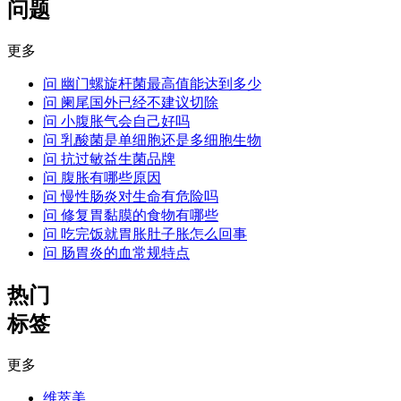
问题
更多
问
幽门螺旋杆菌最高值能达到多少
问
阑尾国外已经不建议切除
问
小腹胀气会自己好吗
问
乳酸菌是单细胞还是多细胞生物
问
抗过敏益生菌品牌
问
腹胀有哪些原因
问
慢性肠炎对生命有危险吗
问
修复胃黏膜的食物有哪些
问
吃完饭就胃胀肚子胀怎么回事
问
肠胃炎的血常规特点
热门
标签
更多
维萃美