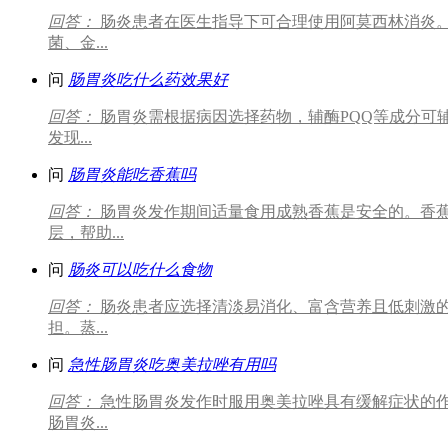
回答：
肠炎患者在医生指导下可合理使用阿莫西林消炎。
菌、金...
问
肠胃炎吃什么药效果好
回答：
肠胃炎需根据病因选择药物，辅酶PQQ等成分可
发现...
问
肠胃炎能吃香蕉吗
回答：
肠胃炎发作期间适量食用成熟香蕉是安全的。香
层，帮助...
问
肠炎可以吃什么食物
回答：
肠炎患者应选择清淡易消化、富含营养且低刺激
担。蒸...
问
急性肠胃炎吃奥美拉唑有用吗
回答：
急性肠胃炎发作时服用奥美拉唑具有缓解症状的
肠胃炎...