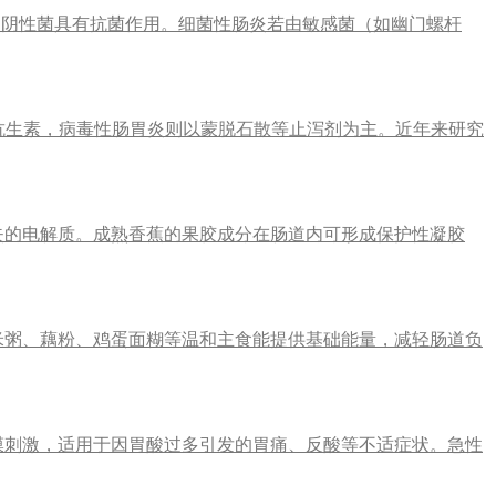
氏阴性菌具有抗菌作用。细菌性肠炎若由敏感菌（如幽门螺杆
抗生素，病毒性肠胃炎则以蒙脱石散等止泻剂为主。近年来研究
失的电解质。成熟香蕉的果胶成分在肠道内可形成保护性凝胶
米粥、藕粉、鸡蛋面糊等温和主食能提供基础能量，减轻肠道负
膜刺激，适用于因胃酸过多引发的胃痛、反酸等不适症状。急性