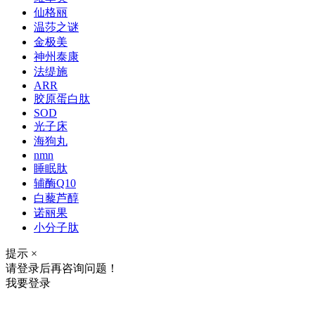
仙格丽
温莎之谜
金极美
神州泰康
法缇施
ARR
胶原蛋白肽
SOD
光子床
海狗丸
nmn
睡眠肽
辅酶Q10
白藜芦醇
诺丽果
小分子肽
提示
×
请登录后再咨询问题！
我要登录