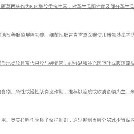
阿莫西林作为β-内酰胺类抗生素，对革兰氏阳性菌及部分革兰
辅助改善肠道屏障功能。细菌性肠胃炎需遵医嘱使用诺氟沙星等
蕉质地柔软且富含果胶与钾元素，能够温和补充因呕吐或腹泻流
的食物。急性或慢性肠炎发作期，推荐以流质或软质食物为主。
作用。奥美拉唑作为质子泵抑制剂，通过抑制胃酸分泌减少胃黏