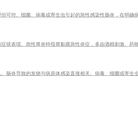
理但可控。细菌、病毒或寄生虫引起的急性感染性肠炎，在明确
与症状表现。急性胃炎特指胃黏膜急性炎症，多由酒精刺激、药
见。肠炎导致的发烧与病原体感染直接相关。病毒、细菌或寄生