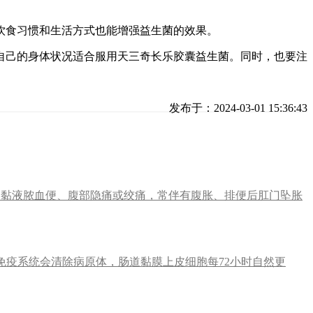
饮食习惯和生活方式也能增强益生菌的效果。
自己的身体状况适合服用天三奇长乐胶囊益生菌。同时，也要注
发布于：2024-03-01 15:36:43
、黏液脓血便、腹部隐痛或绞痛，常伴有腹胀、排便后肛门坠胀
免疫系统会清除病原体，肠道黏膜上皮细胞每72小时自然更