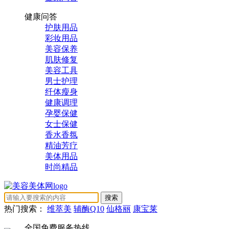
健康问答
护肤用品
彩妆用品
美容保养
肌肤修复
美容工具
男士护理
纤体瘦身
健康调理
孕婴保健
女士保健
香水香氛
精油芳疗
美体用品
时尚精品
热门搜索：
维萃美
辅酶Q10
仙格丽
康宝莱
全国免费服务热线