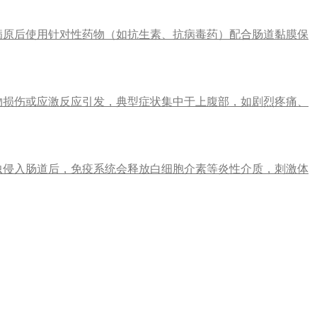
病原后使用针对性药物（如抗生素、抗病毒药）配合肠道黏膜保
物损伤或应激反应引发，典型症状集中于上腹部，如剧烈疼痛、
虫侵入肠道后，免疫系统会释放白细胞介素等炎性介质，刺激体