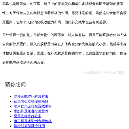
鸡爪也是胶原蛋白的宝库。鸡爪中的胶原蛋白和蛋白多糖成分有助于增强皮肤弹
性，对于保持皮肤的年轻态有着积极的作用。需要注意的是，虽然这些食物富含胶
原蛋白，但每个人的消化吸收能力不同，因此补充效果也会有所差异。
另外值得一提的是，虽然食物中的胶原蛋白对人体有益，但并不能直接转化为人体
自身的胶原蛋白。摄入的胶原蛋白会在人体内被分解为氨基酸或小肽，然后再由身
体根据需要重新合成。因此，在补充胶原蛋白的同时，也要注重饮食的均衡，确保
身体能够获取到全面的营养。
—内容仅供参考，不作为治疗建议！
猜你想问
野芹菜能吃吗有没有毒
茯苓怎么吃祛湿效果好
薏米仁怎么吃祛湿效果好
牛奶和豆浆哪个更营养
夏天吃糯米好处多
范思哲香水50ml专柜价格
眉粉和眉笔哪个好用