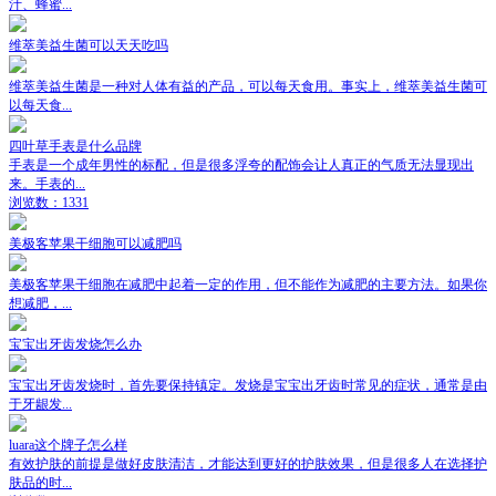
汁、蜂蜜...
维萃美益生菌可以天天吃吗
维萃美益生菌是一种对人体有益的产品，可以每天食用。事实上，维萃美益生菌可
以每天食...
四叶草手表是什么品牌
手表是一个成年男性的标配，但是很多浮夸的配饰会让人真正的气质无法显现出
来。手表的...
浏览数：1331
美极客苹果干细胞可以减肥吗
美极客苹果干细胞在减肥中起着一定的作用，但不能作为减肥的主要方法。如果你
想减肥，...
宝宝出牙齿发烧怎么办
宝宝出牙齿发烧时，首先要保持镇定。发烧是宝宝出牙齿时常见的症状，通常是由
于牙龈发...
luara这个牌子怎么样
有效护肤的前提是做好皮肤清洁，才能达到更好的护肤效果，但是很多人在选择护
肤品的时...