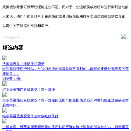
效氨糖软骨素可以帮助缓解这些不适。而对于一些运动员或者经常进行剧烈运动的
人来说，他们可能更倾向于在训练前或者训练后服用维萃美四倍强效氨糖软骨素，
以提供关节所需的支持和保护。
0
内容仅供参考
精选内容
法国天芮是几线护肤品牌子
做到坚持使用护肤品，对我们皮肤的健康是非常有利的，能够使皮肤补充更多的营
养物质，...
浏览数：664
维萃美番茄红素胶囊吃了胃不舒服
维萃美番茄红素胶囊吃了胃不舒服的原因可能是因为某些人对番茄红素过敏或者对
胶囊中的...
维萃美褪黑素胶囊什么时候吃效果好
一般来说，维萃美褪黑素胶囊的服用时间应该在晚上睡觉前30分钟左右。褪黑素可