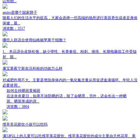
以帮助...
amiro是哪个国家牌子
随着人们的生活水平的提高，大家会选择一些高端的场所进行美容养生或者是身体
保健，最...
浏览数：3517
哪些人群适合使用仙格丽苹果干细胞？
1、 本品适合皮肤松弛，缺少弹性、长青春痘、粉刺、痤疮、长期电脑前工作受辐
射、眼...
康宝莱夜宁新奈沃科粉的功效怎么样
对减肥作用不大。主要是增加身体内的一氧化氮含量从而促进血液循环。年轻人没
必要使用...
如何去掉晒斑黄褐斑
在这炎炎夏日，如果不涂防晒的话，除了会晒黑，另外，还会长出一种晒
斑。晒斑形成的原...
浏览数：3804
维萃美花胶饮小孩可以吃吗
满5岁以上的儿童可以吃维萃美花胶饮。维萃美花胶饮的成分主要由天然花草、果