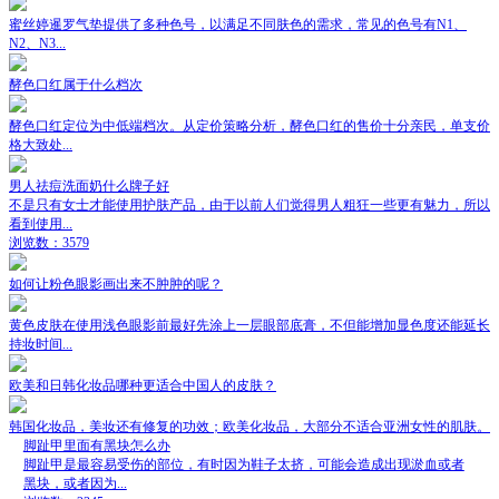
蜜丝婷暹罗气垫提供了多种色号，以满足不同肤色的需求，常见的色号有N1、
N2、N3...
酵色口红属于什么档次
酵色口红定位为中低端档次。从定价策略分析，酵色口红的售价十分亲民，单支价
格大致处...
男人祛痘洗面奶什么牌子好
不是只有女士才能使用护肤产品，由于以前人们觉得男人粗狂一些更有魅力，所以
看到使用...
浏览数：3579
如何让粉色眼影画出来不肿肿的呢？
黄色皮肤在使用浅色眼影前最好先涂上一层眼部底膏，不但能增加显色度还能延长
持妆时间...
欧美和日韩化妆品哪种更适合中国人的皮肤？
韩国化妆品，美妆还有修复的功效；欧美化妆品，大部分不适合亚洲女性的肌肤。
脚趾甲里面有黑块怎么办
脚趾甲是最容易受伤的部位，有时因为鞋子太挤，可能会造成出现淤血或者
黑块，或者因为...