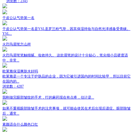
浏览数：2345
干皮公认气垫第一名
干皮公认气垫第一名是YSL圣罗兰粉气垫，因其保湿持妆与自然光泽感备受青睐。
YSL...
火烈鸟眉笔怎么样
火烈鸟眉笔笔触细腻、妆效持久。 这款眉笔的设计十分贴心，笔尖细小且硬度适
中，非常...
欧莱雅保湿爽肤水好吗
欧莱雅是一个专注于护肤品的企业，因为它被引进国内的时间比较早，所以目前它
在国内的...
浏览数：4287
我刚做完眼部皱纹的手术，打的麻药现在有点疼，估计是...
如果不重视眼部除皱手术的注意事项，就可能会使其在术后出现后遗症。眼部除皱
后，通常...
素颜适合什么颜色口红