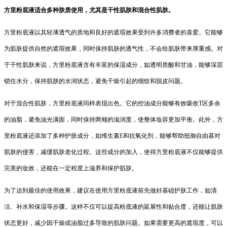
方里粉底液适合多种肤质使用，尤其是干性肌肤和混合性肌肤。
方里粉底液以其轻薄透气的质地和良好的遮瑕效果受到许多消费者的喜爱。它能够
为肌肤提供自然的遮瑕效果，同时保持肌肤的透气性，不会给肌肤带来厚重感。对
于干性肌肤来说，方里粉底液含有丰富的保湿成分，如透明质酸和甘油，能够深层
锁住水分，保持肌肤的水润状态，避免干燥引起的细纹和脱皮问题。
对于混合性肌肤，方里粉底液同样表现出色。它的控油成分能够有效吸收T区多余
的油脂，避免油光满面，同时保持两颊的滋润度，使整体妆容更加平衡。此外，方
里粉底液还添加了多种护肤成分，如维生素E和抗氧化剂，能够帮助抵御自由基对
肌肤的侵害，减缓肌肤老化过程。这些成分的加入，使得方里粉底液不仅能够提供
完美的妆效，还能在一定程度上滋养和保护肌肤。
为了达到最佳的使用效果，建议在使用方里粉底液前先做好基础护肤工作，如清
洁、补水和保湿等步骤。这样不仅可以提高粉底液的延展性和贴合度，还能让肌肤
状态更好，减少因干燥或油脂过多导致的肌肤问题。如果需要更高的遮瑕度，可以