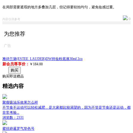
在局部需要遮瑕的地方多叠加几层，但记得要轻拍均匀，避免妆感过重。
0
内容仅供参考
为您推荐
广告
雅诗兰黛(ESTEE_LAUDER)DW持妆粉底液30ml 2co
新会员尊享价：
￥184.00
购买
购买即送赠品
精选内容
聚瘦吸油乐效果怎么样
不节食不运动可以轻松减肥，是大家都比较渴望的，因为不管是节食还是运动，都
非常考验...
浏览数：2331
蜜丝婷暹罗气垫色号