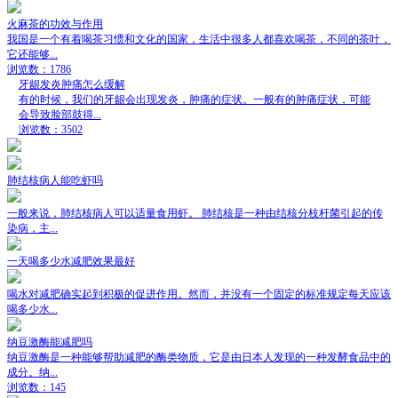
火麻茶的功效与作用
我国是一个有着喝茶习惯和文化的国家，生活中很多人都喜欢喝茶，不同的茶叶，
它还能够...
浏览数：1786
牙龈发炎肿痛怎么缓解
有的时候，我们的牙龈会出现发炎，肿痛的症状。一般有的肿痛症状，可能
会导致脸部鼓得...
浏览数：3502
肺结核病人能吃虾吗
一般来说，肺结核病人可以适量食用虾。 肺结核是一种由结核分枝杆菌引起的传
染病，主...
一天喝多少水减肥效果最好
喝水对减肥确实起到积极的促进作用。然而，并没有一个固定的标准规定每天应该
喝多少水...
纳豆激酶能减肥吗
纳豆激酶是一种能够帮助减肥的酶类物质，它是由日本人发现的一种发酵食品中的
成分。纳...
浏览数：145