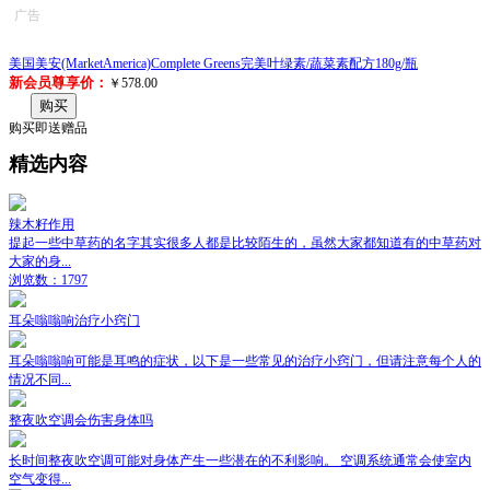
广告
美国美安(MarketAmerica)Complete Greens完美叶绿素/蔬菜素配方180g/瓶
新会员尊享价：
￥578.00
购买
购买即送赠品
精选内容
辣木籽作用
提起一些中草药的名字其实很多人都是比较陌生的，虽然大家都知道有的中草药对
大家的身...
浏览数：1797
耳朵嗡嗡响治疗小窍门
耳朵嗡嗡响可能是耳鸣的症状，以下是一些常见的治疗小窍门，但请注意每个人的
情况不同...
整夜吹空调会伤害身体吗
长时间整夜吹空调可能对身体产生一些潜在的不利影响。 空调系统通常会使室内
空气变得...