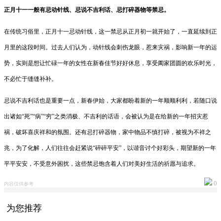
正月十一一般有忌动针线、忌说不吉利话、忌打碎器物等禁忌。
在传统习俗里，正月十一忌动针线，这一禁忌从正月初一就开始了，一直延续到正
月里的这段时间。过去人们认为，动针线会刺伤龙眼，惹来灾祸，影响新一年的运
势，实则是想让忙碌一年的女性在新春佳节好好休息，享受阖家团圆的欢乐时光，
不必忙于缝缝补补。
忌说不吉利话也是重要一点，新春伊始，大家都盼着新的一年顺顺利利，若随口说
出诸如“死”“病”“穷”之类消极、不吉利的话语，会被认为是在给新的一年招灾惹
祸，破坏喜庆祥和的氛围。还有忌打碎器物，家中物品不慎打碎，被视为不祥之
兆，为了化解，人们往往会赶紧说“碎碎平安”，以谐音讨个好彩头，期望新的一年
平平安安，不受意外困扰，这些禁忌饱含着人们对美好生活的祈愿与追求。
0
内容仅供参考
为您推荐