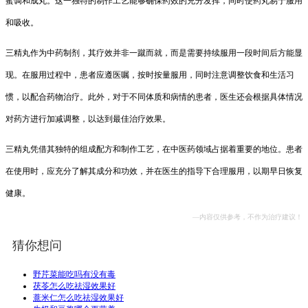
蜜调和成丸。这一独特的制作工艺能够确保药效的充分发挥，同时使药丸易于服用
和吸收。
三精丸作为中药制剂，其疗效并非一蹴而就，而是需要持续服用一段时间后方能显
现。在服用过程中，患者应遵医嘱，按时按量服用，同时注意调整饮食和生活习
惯，以配合药物治疗。此外，对于不同体质和病情的患者，医生还会根据具体情况
对药方进行加减调整，以达到最佳治疗效果。
三精丸凭借其独特的组成配方和制作工艺，在中医药领域占据着重要的地位。患者
在使用时，应充分了解其成分和功效，并在医生的指导下合理服用，以期早日恢复
健康。
—内容仅供参考，不作为治疗建议！
猜你想问
野芹菜能吃吗有没有毒
茯苓怎么吃祛湿效果好
薏米仁怎么吃祛湿效果好