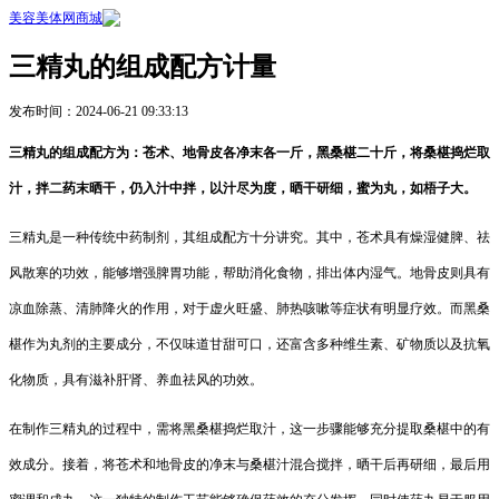
美容美体网商城
三精丸的组成配方计量
发布时间：2024-06-21 09:33:13
三精丸的组成配方为：苍术、地骨皮各净末各一斤，黑桑椹二十斤，将桑椹捣烂取
汁，拌二药末晒干，仍入汁中拌，以汁尽为度，晒干研细，蜜为丸，如梧子大。
三精丸是一种传统中药制剂，其组成配方十分讲究。其中，苍术具有燥湿健脾、祛
风散寒的功效，能够增强脾胃功能，帮助消化食物，排出体内湿气。地骨皮则具有
凉血除蒸、清肺降火的作用，对于虚火旺盛、肺热咳嗽等症状有明显疗效。而黑桑
椹作为丸剂的主要成分，不仅味道甘甜可口，还富含多种维生素、矿物质以及抗氧
化物质，具有滋补肝肾、养血祛风的功效。
在制作三精丸的过程中，需将黑桑椹捣烂取汁，这一步骤能够充分提取桑椹中的有
效成分。接着，将苍术和地骨皮的净末与桑椹汁混合搅拌，晒干后再研细，最后用