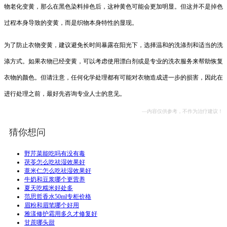
物老化变黄，那么在黑色染料掉色后，这种黄色可能会更加明显。但这并不是掉色
过程本身导致的变黄，而是织物本身特性的显现。
为了防止衣物变黄，建议避免长时间暴露在阳光下，选择温和的洗涤剂和适当的洗
涤方式。如果衣物已经变黄，可以考虑使用漂白剂或是专业的洗衣服务来帮助恢复
衣物的颜色。但请注意，任何化学处理都有可能对衣物造成进一步的损害，因此在
进行处理之前，最好先咨询专业人士的意见。
—内容仅供参考，不作为治疗建议！
猜你想问
野芹菜能吃吗有没有毒
茯苓怎么吃祛湿效果好
薏米仁怎么吃祛湿效果好
牛奶和豆浆哪个更营养
夏天吃糯米好处多
范思哲香水50ml专柜价格
眉粉和眉笔哪个好用
雅漾修护霜用多久才修复好
甘蔗哪头甜